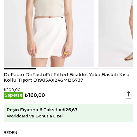
DeFacto DeFactoFit Fitted Bisiklet Yaka Baskılı Kısa
Kollu Tişört D1985AX24SMBG737
₺200,00
₺160,00
Sepette
Peşin Fiyatına 6 Taksit x ₺26,67
Worldcard ve Bonus'a Özel
BEDEN