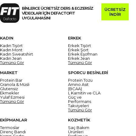
BİNLERCE ÜCRETSİZ DERS & EGZERSİZ
ÜCRETSİZ
VİDEOLARI İÇİN DEFACTOFIT
İNDİR
UYGULAMASINI
KADIN
ERKEK
Kadın Tişört
Erkek Tişört
Kadın Mont
Erkek Şort
Kadın Sweatshirt
Erkek Eşofman
Kadın Jean
Erkek Jean
Tümünü Gör
Tümünü Gör
MARKET
SPORCU BESİNLERİ
Protein Bar
Protein Tozu
Granola & Müsli
Amino Asit
Glutensiz
(BCAA)
Ekmekler
L Karnitin ve CLA
Yulaf Ezmesi
Güç ve
Tümünü Gör
Performans
Takviyeleri
Tümünü Gör
EKİPMANLAR
KOZMETİK
Termoslar
Saç Bakım
Direnç Bandı
Ürünleri
Kamp Çadırı
Parfüm ve