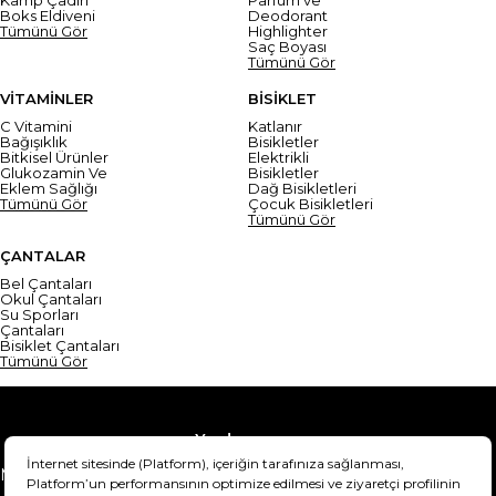
Boks Eldiveni
Deodorant
Tümünü Gör
Highlighter
Saç Boyası
Tümünü Gör
VİTAMİNLER
BİSİKLET
C Vitamini
Katlanır
Bağışıklık
Bisikletler
Bitkisel Ürünler
Elektrikli
Glukozamin Ve
Bisikletler
Eklem Sağlığı
Dağ Bisikletleri
Tümünü Gör
Çocuk Bisikletleri
Tümünü Gör
ÇANTALAR
Bel Çantaları
Okul Çantaları
Su Sporları
Çantaları
Bisiklet Çantaları
Tümünü Gör
Yardım
Mesafeli Satış Sözleşmesi
Teslimat Bilgisi