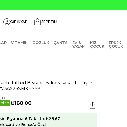
Seçili Ürünlerde ₺2000 Üzeri ₺2
GİRİŞ YAP
SEPETİM
LAR
VITAMIN
GÖZLÜK
ÇANTA
EV &
KIZ
ERKEK
YAŞAM
ÇOCUK
ÇOCUK
acto Fitted Bisiklet Yaka Kısa Kollu Tişört
273AX25SMKH258
,99
₺160,00
ette
şin Fiyatına 6 Taksit x ₺26,67
rldcard ve Bonus'a Özel