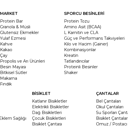
MARKET
SPORCU BESİNLERİ
Protein Bar
Protein Tozu
Granola & Müsli
Amino Asit (BCAA)
Glutensiz Ekmekler
L Karnitin ve CLA
Yulaf Ezmesi
Güç ve Performans Takviyeleri
Kahve
Kilo ve Hacim (Gainer)
Kakao
Kombinasyonlar
Çay
Kreatin
Propolis ve Arı Ürünleri
Tatlandırıcılar
Besin Mayası
Proteinli Besinler
Bitkisel Sütler
Shaker
Makarna
Fındık
BİSİKLET
ÇANTALAR
Katlanır Bisikletler
Bel Çantaları
Elektrikli Bisikletler
Okul Çantaları
Dağ Bisikletleri
Su Sporları Çanta
Eklem Sağlığı
Çocuk Bisikletleri
Bisiklet Çantalar
Bisiklet Çantası
Omuz / Postacı 