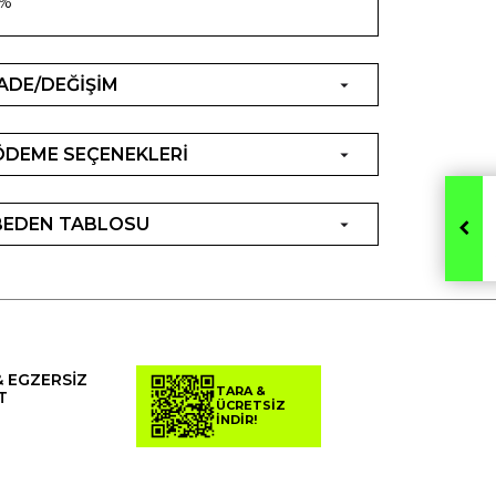
5%
İADE/DEĞİŞİM
ÖDEME SEÇENEKLERİ
BEDEN TABLOSU
& EGZERSİZ
TARA &
T
ÜCRETSİZ
İNDİR!