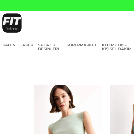
na Peşin Fiyatına 6 Taksit
KADIN
ERKEK
SPORCU
SÜPERMARKET
KOZMETIK -
BESINLERI
KIŞISEL BAKIM