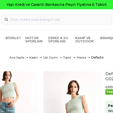
BISIKLET
MOTOR
DENIZ & SU
KAMP VE
BRANŞ
SPORLARI
SPORLARI
OUTDOOR
Ana Sayfa
Kadın
Üst Giyim
Tişört
Marka
Defacto
DeF
G0
₺199
Sep
Pe
Wo