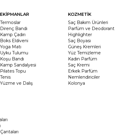
EKİPMANLAR
KOZMETİK
Termoslar
Saç Bakım Ürünleri
Direnç Bandı
Parfüm ve Deodorant
Kamp Çadırı
Highlighter
Boks Eldiveni
Saç Boyası
Yoga Matı
Güneş Kremleri
Uyku Tulumu
Yüz Temizleme
Koşu Bandı
Kadın Parfüm
Kamp Sandalyesi
Saç Kremi
Pilates Topu
Erkek Parfüm
Tenis
Nemlendiriciler
Yüzme ve Dalış
Kolonya
ları
ı
Çantaları