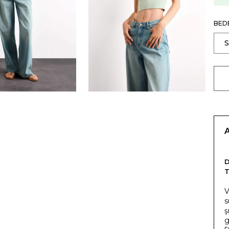
BED
T
V
s
ş
g