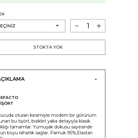
EN
STOKTA YOK
AÇIKLAMA
DEFACTO
IŞÖRT
ücuda oturan kesimiyle modern bir görünüm
unan bu tişört, bisiklet yaka detayıyla klasik
ıklığı tamamlar. Yumuşak dokusu sayesinde
ün boyu rahatlık sağlar. Pamuk 95%,Elastan