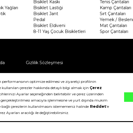
Bisiklet Kaskı
Tenis Çantaları
k Yağları
Bisiklet Lastiği
Kamp Çantaları
tik
Bisiklet Jant
Sırt Çantaları
Pedal
Yemek / Beslen
Bisiklet Eldiveni
Mat Çantaları
8-11 Yaş Çocuk Bisikletleri
Spor Çantaları
da
Gizlilik Sözleşmesi
ü nasıl iade edebilirim?
klıdır.