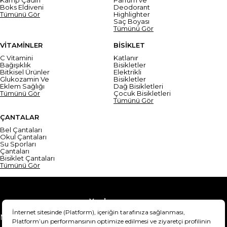
Boks Eldiveni
Deodorant
Tümünü Gör
Highlighter
Saç Boyası
Tümünü Gör
VİTAMİNLER
BİSİKLET
C Vitamini
Katlanır
Bağışıklık
Bisikletler
Bitkisel Ürünler
Elektrikli
Glukozamin Ve
Bisikletler
Eklem Sağlığı
Dağ Bisikletleri
Tümünü Gör
Çocuk Bisikletleri
Tümünü Gör
ÇANTALAR
Bel Çantaları
Okul Çantaları
Su Sporları
Çantaları
Bisiklet Çantaları
Tümünü Gör
Yardım
Mesafeli Satış Sözleşmesi
Teslimat Bilgisi