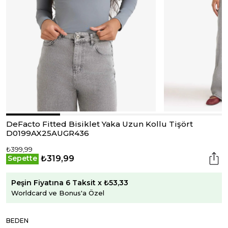
DeFacto Fitted Bisiklet Yaka Uzun Kollu Tişört
D0199AX25AUGR436
₺399,99
₺319,99
Sepette
Peşin Fiyatına 6 Taksit x ₺53,33
Worldcard ve Bonus'a Özel
BEDEN