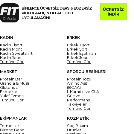
BİNLERCE ÜCRETSİZ DERS & EGZERSİZ
ÜCRETSİZ
VİDEOLARI İÇİN DEFACTOFIT
İNDİR
UYGULAMASINI
KADIN
ERKEK
Kadın Tişört
Erkek Tişört
Kadın Mont
Erkek Şort
Kadın Sweatshirt
Erkek Eşofman
Kadın Jean
Erkek Jean
Tümünü Gör
Tümünü Gör
MARKET
SPORCU BESİNLERİ
Protein Bar
Protein Tozu
Granola & Müsli
Amino Asit
Glutensiz
(BCAA)
Ekmekler
L Karnitin ve CLA
Yulaf Ezmesi
Güç ve
Tümünü Gör
Performans
Takviyeleri
Tümünü Gör
EKİPMANLAR
KOZMETİK
Termoslar
Saç Bakım
Direnç Bandı
Ürünleri
Kamp Çadırı
Parfüm ve