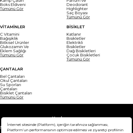
Kamp Çadırı
Parfüm ve
Boks Eldiveni
Deodorant
Tümünü Gör
Highlighter
Saç Boyası
Tümünü Gör
VİTAMİNLER
BİSİKLET
C Vitamini
Katlanır
Bağışıklık
Bisikletler
Bitkisel Ürünler
Elektrikli
Glukozamin Ve
Bisikletler
Eklem Sağlığı
Dağ Bisikletleri
Tümünü Gör
Çocuk Bisikletleri
Tümünü Gör
ÇANTALAR
Bel Çantaları
Okul Çantaları
Su Sporları
Çantaları
Bisiklet Çantaları
Tümünü Gör
Yardım
Mesafeli Satış Sözleşmesi
Teslimat Bilgisi