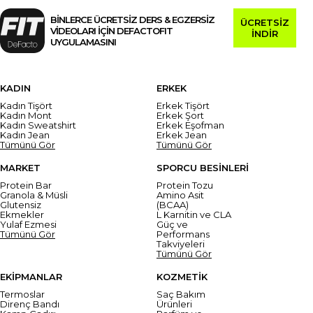
BİNLERCE ÜCRETSİZ DERS & EGZERSİZ
ÜCRETSİZ
VİDEOLARI İÇİN DEFACTOFIT
İNDİR
UYGULAMASINI
KADIN
ERKEK
Kadın Tişört
Erkek Tişört
Kadın Mont
Erkek Şort
Kadın Sweatshirt
Erkek Eşofman
Kadın Jean
Erkek Jean
Tümünü Gör
Tümünü Gör
MARKET
SPORCU BESİNLERİ
Protein Bar
Protein Tozu
Granola & Müsli
Amino Asit
Glutensiz
(BCAA)
Ekmekler
L Karnitin ve CLA
Yulaf Ezmesi
Güç ve
Tümünü Gör
Performans
Takviyeleri
Tümünü Gör
EKİPMANLAR
KOZMETİK
Termoslar
Saç Bakım
Direnç Bandı
Ürünleri