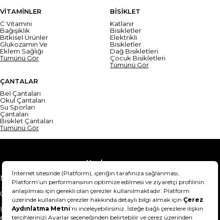
VİTAMİNLER
BİSİKLET
C Vitamini
Katlanır
Bağışıklık
Bisikletler
Bitkisel Ürünler
Elektrikli
Glukozamin Ve
Bisikletler
Eklem Sağlığı
Dağ Bisikletleri
Tümünü Gör
Çocuk Bisikletleri
Tümünü Gör
ÇANTALAR
Bel Çantaları
Okul Çantaları
Su Sporları
Çantaları
Bisiklet Çantaları
Tümünü Gör
Yardım
Mesafeli Satış Sözleşmesi
Teslimat Bilgisi
Gizlilik Sözleşmesi
Şartlar & Koşullar
Ürünümü nasıl iade
Hakkımızda
edebilirim?