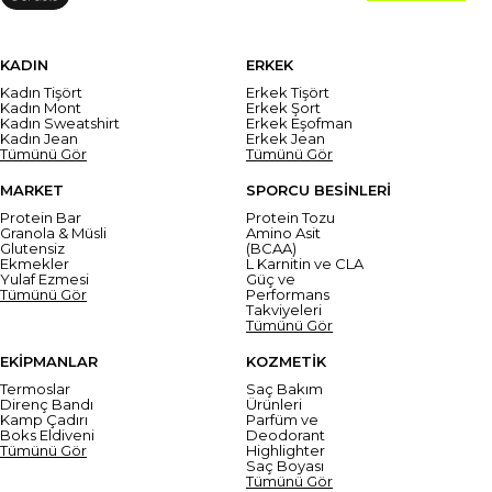
KADIN
ERKEK
Kadın Tişört
Erkek Tişört
Kadın Mont
Erkek Şort
Kadın Sweatshirt
Erkek Eşofman
Kadın Jean
Erkek Jean
Tümünü Gör
Tümünü Gör
MARKET
SPORCU BESİNLERİ
Protein Bar
Protein Tozu
Granola & Müsli
Amino Asit
Glutensiz
(BCAA)
Ekmekler
L Karnitin ve CLA
Yulaf Ezmesi
Güç ve
Tümünü Gör
Performans
Takviyeleri
Tümünü Gör
EKİPMANLAR
KOZMETİK
Termoslar
Saç Bakım
Direnç Bandı
Ürünleri
Kamp Çadırı
Parfüm ve
Boks Eldiveni
Deodorant
Tümünü Gör
Highlighter
Saç Boyası
Tümünü Gör