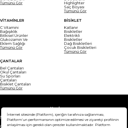
Tümünü Gör
Highlighter
Saç Boyası
Tümünü Gör
VİTAMİNLER
BİSİKLET
C Vitamini
Katlanır
Bağışıklık
Bisikletler
Bitkisel Ürünler
Elektrikli
Glukozamin Ve
Bisikletler
Eklem Sağlığı
Dağ Bisikletleri
Tümünü Gör
Çocuk Bisikletleri
Tümünü Gör
ÇANTALAR
Bel Çantaları
Okul Çantaları
Su Sporları
Çantaları
Bisiklet Çantaları
Tümünü Gör
Yardım
Mesafeli Satış Sözleşmesi
Teslimat Bilgisi
Gizlilik Sözleşmesi
Şartlar & Koşullar