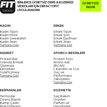
BİNLERCE ÜCRETSİZ DERS & EGZERSİZ
ÜCRETSİZ
VİDEOLARI İÇİN DEFACTOFIT
İNDİR
UYGULAMASINI
KADIN
ERKEK
Kadın Tişört
Erkek Tişört
Kadın Mont
Erkek Şort
Kadın Sweatshirt
Erkek Eşofman
Kadın Jean
Erkek Jean
Tümünü Gör
Tümünü Gör
MARKET
SPORCU BESİNLERİ
Protein Bar
Protein Tozu
Granola & Müsli
Amino Asit
Glutensiz
(BCAA)
Ekmekler
L Karnitin ve CLA
Yulaf Ezmesi
Güç ve
Tümünü Gör
Performans
Takviyeleri
Tümünü Gör
EKİPMANLAR
KOZMETİK
Termoslar
Saç Bakım
Direnç Bandı
Ürünleri
Kamp Çadırı
Parfüm ve
Boks Eldiveni
Deodorant