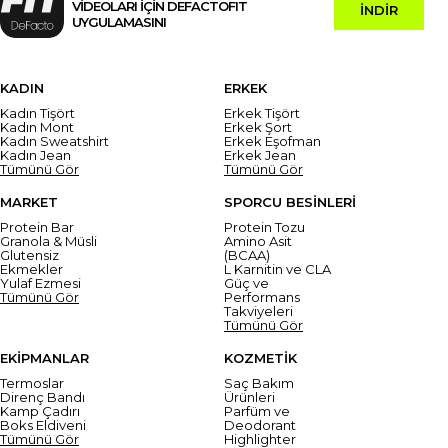
VİDEOLARI İÇİN DEFACTOFIT
İNDİR
UYGULAMASINI
KADIN
ERKEK
Kadın Tişört
Erkek Tişört
Kadın Mont
Erkek Şort
Kadın Sweatshirt
Erkek Eşofman
Kadın Jean
Erkek Jean
Tümünü Gör
Tümünü Gör
MARKET
SPORCU BESİNLERİ
Protein Bar
Protein Tozu
Granola & Müsli
Amino Asit
Glutensiz
(BCAA)
Ekmekler
L Karnitin ve CLA
Yulaf Ezmesi
Güç ve
Tümünü Gör
Performans
Takviyeleri
Tümünü Gör
EKİPMANLAR
KOZMETİK
Termoslar
Saç Bakım
Direnç Bandı
Ürünleri
Kamp Çadırı
Parfüm ve
Boks Eldiveni
Deodorant
Tümünü Gör
Highlighter