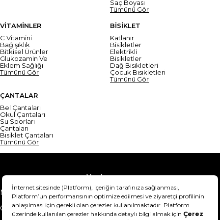
Saç Boyası
Tümünü Gör
VİTAMİNLER
BİSİKLET
C Vitamini
Katlanır
Bağışıklık
Bisikletler
Bitkisel Ürünler
Elektrikli
Glukozamin Ve
Bisikletler
Eklem Sağlığı
Dağ Bisikletleri
Tümünü Gör
Çocuk Bisikletleri
Tümünü Gör
ÇANTALAR
Bel Çantaları
Okul Çantaları
Su Sporları
Çantaları
Bisiklet Çantaları
Tümünü Gör
Yardım
Mesafeli Satış Sözleşmesi
Teslimat Bilgisi
Gizlilik Sözleşmesi
Şartlar & Koşullar