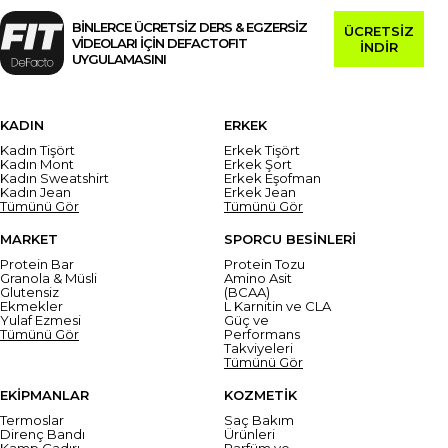
BİNLERCE ÜCRETSİZ DERS & EGZERSİZ
ÜCRETSİZ
VİDEOLARI İÇİN DEFACTOFIT
İNDİR
UYGULAMASINI
KADIN
ERKEK
Kadın Tişört
Erkek Tişört
Kadın Mont
Erkek Şort
Kadın Sweatshirt
Erkek Eşofman
Kadın Jean
Erkek Jean
Tümünü Gör
Tümünü Gör
MARKET
SPORCU BESİNLERİ
Protein Bar
Protein Tozu
Granola & Müsli
Amino Asit
Glutensiz
(BCAA)
Ekmekler
L Karnitin ve CLA
Yulaf Ezmesi
Güç ve
Tümünü Gör
Performans
Takviyeleri
Tümünü Gör
EKİPMANLAR
KOZMETİK
Termoslar
Saç Bakım
Direnç Bandı
Ürünleri
Kamp Çadırı
Parfüm ve