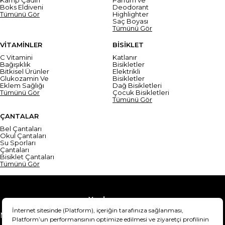
Boks Eldiveni
Deodorant
Tümünü Gör
Highlighter
Saç Boyası
Tümünü Gör
VİTAMİNLER
BİSİKLET
C Vitamini
Katlanır
Bağışıklık
Bisikletler
Bitkisel Ürünler
Elektrikli
Glukozamin Ve
Bisikletler
Eklem Sağlığı
Dağ Bisikletleri
Tümünü Gör
Çocuk Bisikletleri
Tümünü Gör
ÇANTALAR
Bel Çantaları
Okul Çantaları
Su Sporları
Çantaları
Bisiklet Çantaları
Tümünü Gör
Yardım
Mesafeli Satış Sözleşmesi
Teslimat Bilgisi