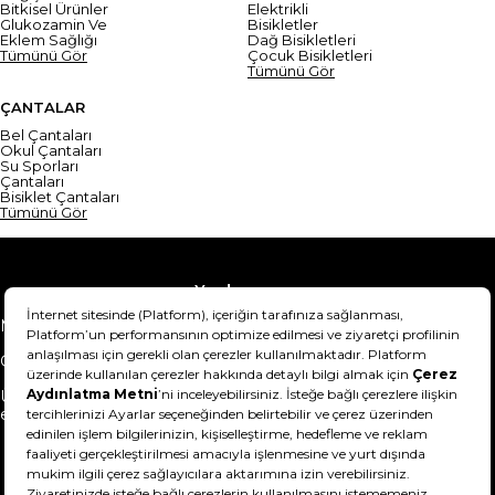
Bitkisel Ürünler
Elektrikli
Glukozamin Ve
Bisikletler
Eklem Sağlığı
Dağ Bisikletleri
Tümünü Gör
Çocuk Bisikletleri
Tümünü Gör
ÇANTALAR
Bel Çantaları
Okul Çantaları
Su Sporları
Çantaları
Bisiklet Çantaları
Tümünü Gör
Yardım
Mesafeli Satış Sözleşmesi
Teslimat Bilgisi
Gizlilik Sözleşmesi
Şartlar & Koşullar
Ürünümü nasıl iade
Hakkımızda
edebilirim?