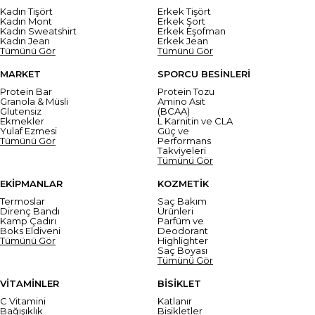
Kadın Tişört
Erkek Tişört
Kadın Mont
Erkek Şort
Kadın Sweatshirt
Erkek Eşofman
Kadın Jean
Erkek Jean
Tümünü Gör
Tümünü Gör
MARKET
SPORCU BESİNLERİ
Protein Bar
Protein Tozu
Granola & Müsli
Amino Asit
Glutensiz
(BCAA)
Ekmekler
L Karnitin ve CLA
Yulaf Ezmesi
Güç ve
Tümünü Gör
Performans
Takviyeleri
Tümünü Gör
EKİPMANLAR
KOZMETİK
Termoslar
Saç Bakım
Direnç Bandı
Ürünleri
Kamp Çadırı
Parfüm ve
Boks Eldiveni
Deodorant
Tümünü Gör
Highlighter
Saç Boyası
Tümünü Gör
VİTAMİNLER
BİSİKLET
C Vitamini
Katlanır
Bağışıklık
Bisikletler