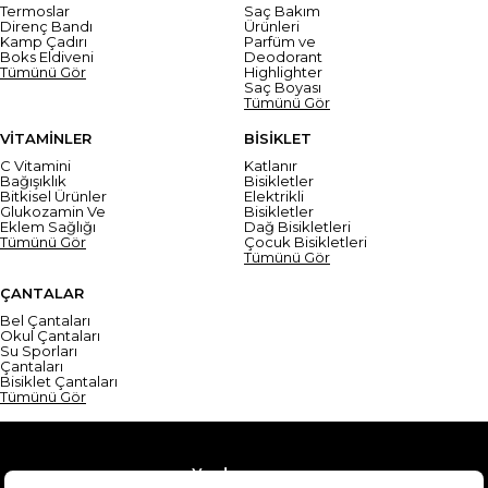
Termoslar
Saç Bakım
Direnç Bandı
Ürünleri
Kamp Çadırı
Parfüm ve
Boks Eldiveni
Deodorant
Tümünü Gör
Highlighter
Saç Boyası
Tümünü Gör
VİTAMİNLER
BİSİKLET
C Vitamini
Katlanır
Bağışıklık
Bisikletler
Bitkisel Ürünler
Elektrikli
Glukozamin Ve
Bisikletler
Eklem Sağlığı
Dağ Bisikletleri
Tümünü Gör
Çocuk Bisikletleri
Tümünü Gör
ÇANTALAR
Bel Çantaları
Okul Çantaları
Su Sporları
Çantaları
Bisiklet Çantaları
Tümünü Gör
Yardım