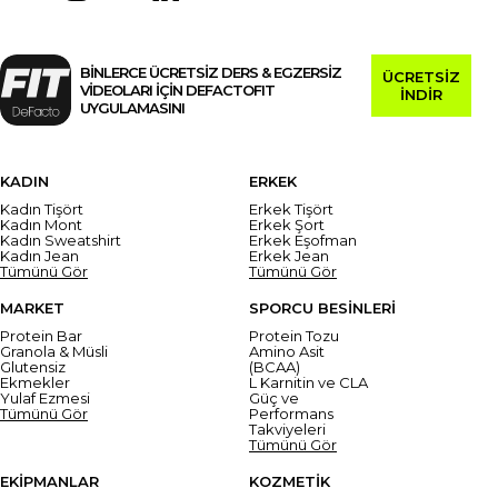
BİNLERCE ÜCRETSİZ DERS & EGZERSİZ
ÜCRETSİZ
VİDEOLARI İÇİN DEFACTOFIT
İNDİR
UYGULAMASINI
KADIN
ERKEK
Kadın Tişört
Erkek Tişört
Kadın Mont
Erkek Şort
Kadın Sweatshirt
Erkek Eşofman
Kadın Jean
Erkek Jean
Tümünü Gör
Tümünü Gör
MARKET
SPORCU BESİNLERİ
Protein Bar
Protein Tozu
Granola & Müsli
Amino Asit
Glutensiz
(BCAA)
Ekmekler
L Karnitin ve CLA
Yulaf Ezmesi
Güç ve
Tümünü Gör
Performans
Takviyeleri
Tümünü Gör
EKİPMANLAR
KOZMETİK