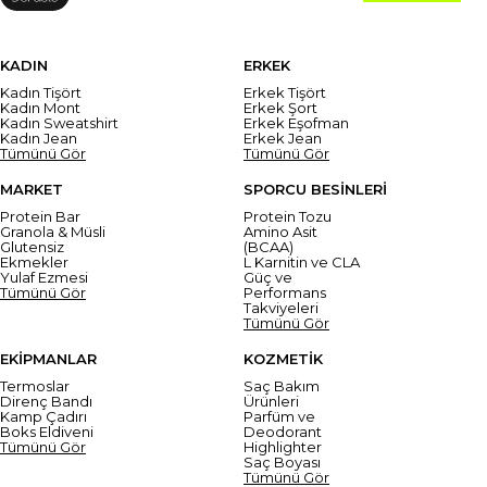
KADIN
ERKEK
Kadın Tişört
Erkek Tişört
Kadın Mont
Erkek Şort
Kadın Sweatshirt
Erkek Eşofman
Kadın Jean
Erkek Jean
Tümünü Gör
Tümünü Gör
MARKET
SPORCU BESİNLERİ
Protein Bar
Protein Tozu
Granola & Müsli
Amino Asit
Glutensiz
(BCAA)
Ekmekler
L Karnitin ve CLA
Yulaf Ezmesi
Güç ve
Tümünü Gör
Performans
Takviyeleri
Tümünü Gör
EKİPMANLAR
KOZMETİK
Termoslar
Saç Bakım
Direnç Bandı
Ürünleri
Kamp Çadırı
Parfüm ve
Boks Eldiveni
Deodorant
Tümünü Gör
Highlighter
Saç Boyası
Tümünü Gör