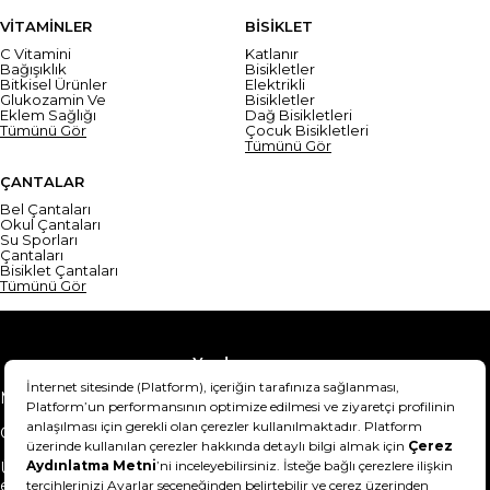
VİTAMİNLER
BİSİKLET
C Vitamini
Katlanır
Bağışıklık
Bisikletler
Bitkisel Ürünler
Elektrikli
Glukozamin Ve
Bisikletler
Eklem Sağlığı
Dağ Bisikletleri
Tümünü Gör
Çocuk Bisikletleri
Tümünü Gör
ÇANTALAR
Bel Çantaları
Okul Çantaları
Su Sporları
Çantaları
Bisiklet Çantaları
Tümünü Gör
Yardım
Mesafeli Satış Sözleşmesi
Teslimat Bilgisi
Gizlilik Sözleşmesi
Şartlar & Koşullar
Ürünümü nasıl iade
Hakkımızda
edebilirim?