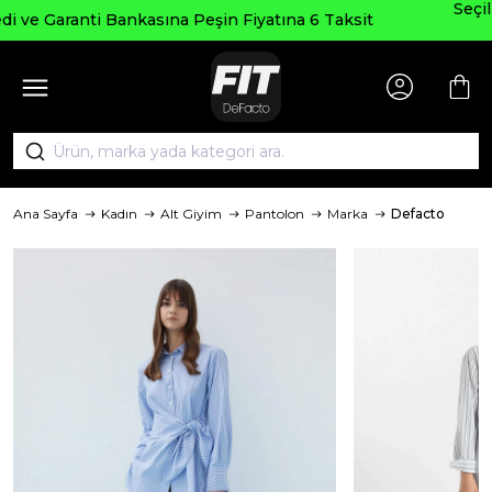
Seçili Ürünlerde ₺2000 Üzeri ₺20
 Fiyatına 6 Taksit
AGUSTOS200
Ana Sayfa
Kadın
Alt Giyim
Pantolon
Marka
Defacto