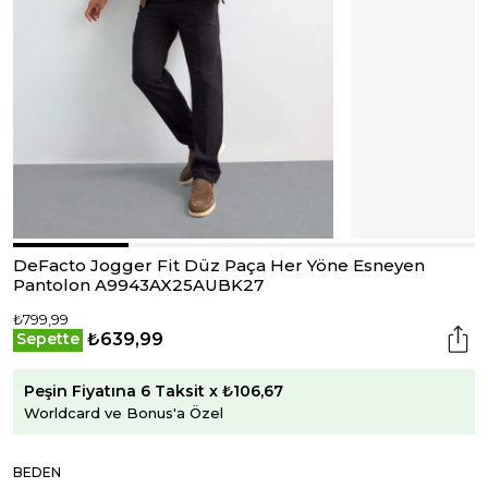
DeFacto Jogger Fit Düz Paça Her Yöne Esneyen
Pantolon A9943AX25AUBK27
₺799,99
₺639,99
Sepette
Peşin Fiyatına 6 Taksit x ₺106,67
Worldcard ve Bonus'a Özel
BEDEN