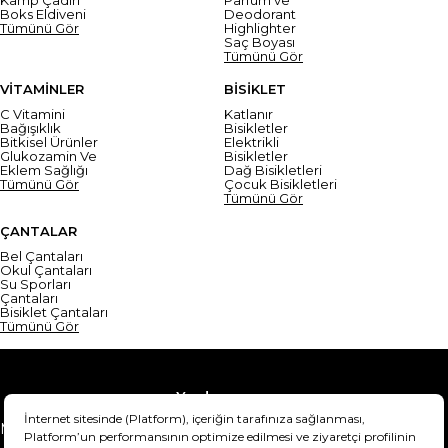
Boks Eldiveni
Deodorant
Tümünü Gör
Highlighter
Saç Boyası
Tümünü Gör
VİTAMİNLER
BİSİKLET
C Vitamini
Katlanır
Bağışıklık
Bisikletler
Bitkisel Ürünler
Elektrikli
Glukozamin Ve
Bisikletler
Eklem Sağlığı
Dağ Bisikletleri
Tümünü Gör
Çocuk Bisikletleri
Tümünü Gör
ÇANTALAR
Bel Çantaları
Okul Çantaları
Su Sporları
Çantaları
Bisiklet Çantaları
Tümünü Gör
Yardım
Mesafeli Satış Sözleşmesi
Teslimat Bilgisi