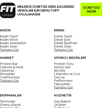
BİNLERCE ÜCRETSİZ DERS & EGZERSİZ
ÜCRETSİZ
VİDEOLARI İÇİN DEFACTOFIT
İNDİR
UYGULAMASINI
KADIN
ERKEK
Kadın Tişört
Erkek Tişört
Kadın Mont
Erkek Şort
Kadın Sweatshirt
Erkek Eşofman
Kadın Jean
Erkek Jean
Tümünü Gör
Tümünü Gör
MARKET
SPORCU BESİNLERİ
Protein Bar
Protein Tozu
Granola & Müsli
Amino Asit
Glutensiz
(BCAA)
Ekmekler
L Karnitin ve CLA
Yulaf Ezmesi
Güç ve
Tümünü Gör
Performans
Takviyeleri
Tümünü Gör
EKİPMANLAR
KOZMETİK
Termoslar
Saç Bakım
Direnç Bandı
Ürünleri
Kamp Çadırı
Parfüm ve