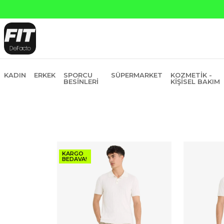
Yapı Kredi ve Garanti Ba
KADIN
ERKEK
SPORCU
SÜPERMARKET
KOZMETIK -
BESINLERI
KIŞISEL BAKIM
KARGO
BEDAVA!