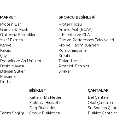
MARKET
SPORCU BESİNLERİ
Protein Bar
Protein Tozu
Granola & Müsli
Amino Asit (BCAA)
Glutensiz Ekmekler
L Karnitin ve CLA
Yulaf Ezmesi
Güç ve Performans Takviyeleri
Kahve
Kilo ve Hacim (Gainer)
Kakao
Kombinasyonlar
Çay
Kreatin
Propolis ve Arı Ürünleri
Tatlandırıcılar
Besin Mayası
Proteinli Besinler
Bitkisel Sütler
Shaker
Makarna
Fındık
BİSİKLET
ÇANTALAR
Katlanır Bisikletler
Bel Çantaları
Elektrikli Bisikletler
Okul Çantaları
Dağ Bisikletleri
Su Sporları Çanta
Eklem Sağlığı
Çocuk Bisikletleri
Bisiklet Çantalar