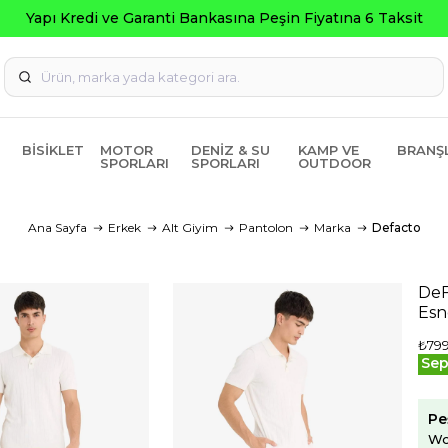
nkasına Peşin Fiyatına 6 Taksit
BISIKLET
MOTOR
DENIZ & SU
KAMP VE
BRANŞ
SPORLARI
SPORLARI
OUTDOOR
Ana Sayfa
Erkek
Alt Giyim
Pantolon
Marka
Defacto
DeF
Esn
₺799
Sep
Pe
Wo