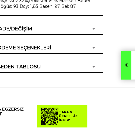
%,Viskoz 32%,Poliester 64% Manken Bedeni:
öğüs: 93 Boy: 1,85 Basen: 97 Bel: 87
İADE/DEĞİŞİM
ÖDEME SEÇENEKLERİ
BEDEN TABLOSU
& EGZERSİZ
TARA &
T
ÜCRETSİZ
İNDİR!