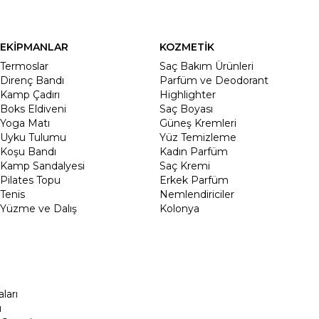
EKİPMANLAR
KOZMETİK
Termoslar
Saç Bakım Ürünleri
Direnç Bandı
Parfüm ve Deodorant
Kamp Çadırı
Highlighter
Boks Eldiveni
Saç Boyası
Yoga Matı
Güneş Kremleri
Uyku Tulumu
Yüz Temizleme
Koşu Bandı
Kadın Parfüm
Kamp Sandalyesi
Saç Kremi
Pilates Topu
Erkek Parfüm
Tenis
Nemlendiriciler
Yüzme ve Dalış
Kolonya
ları
ı