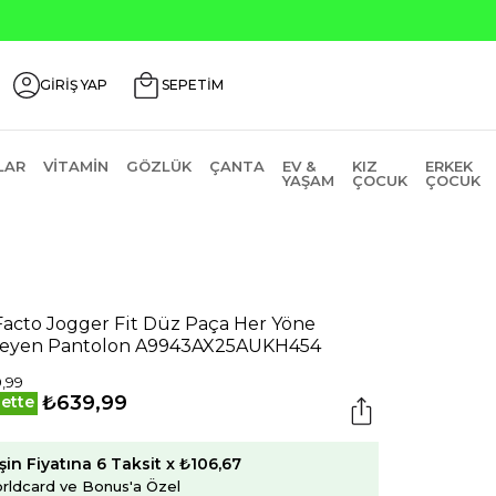
GİRİŞ YAP
SEPETİM
LAR
VITAMIN
GÖZLÜK
ÇANTA
EV &
KIZ
ERKEK
YAŞAM
ÇOCUK
ÇOCUK
acto Jogger Fit Düz Paça Her Yöne
eyen Pantolon A9943AX25AUKH454
,99
₺639,99
ette
şin Fiyatına 6 Taksit x ₺106,67
rldcard ve Bonus'a Özel