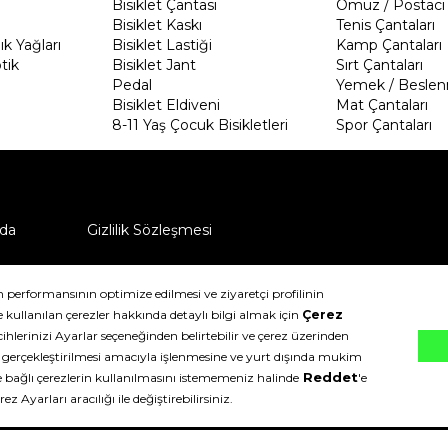
Bisiklet Çantası
Omuz / Postacı 
Bisiklet Kaskı
Tenis Çantaları
k Yağları
Bisiklet Lastiği
Kamp Çantaları
tik
Bisiklet Jant
Sırt Çantaları
Pedal
Yemek / Beslen
Bisiklet Eldiveni
Mat Çantaları
8-11 Yaş Çocuk Bisikletleri
Spor Çantaları
da
Gizlilik Sözleşmesi
ü nasıl iade edebilirim?
klıdır.