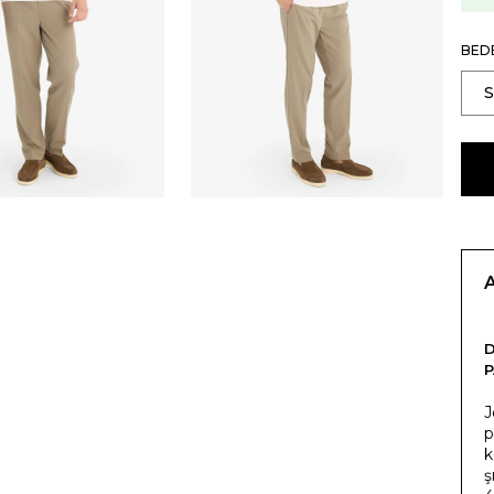
BED
J
p
k
ş