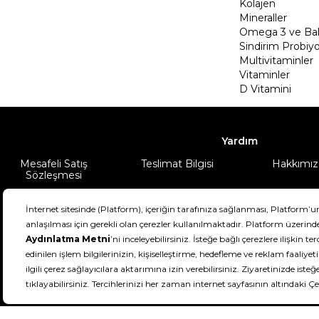
Kolajen
Mineraller
Omega 3 ve Balı
Sindirim Probiyo
Multivitaminler
Vitaminler
D Vitamini
Yardım
Mesafeli Satış
Teslimat Bilgisi
Hakkımız
Sözleşmesi
Şartlar & Koşullar
Ürünüm
DeFactoFIT ©️ 2022-2026. Tüm hakları sa
11
SEÇİNİZ