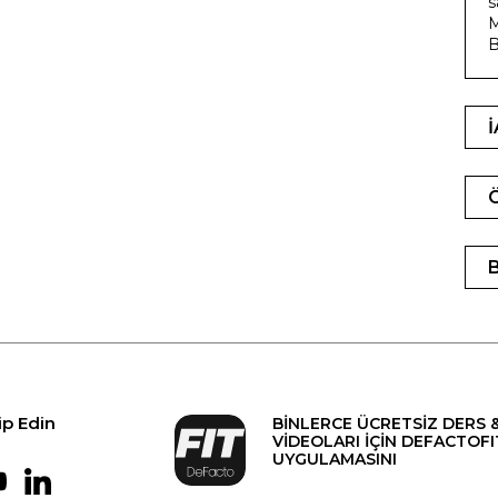
s
M
B
ip Edin
BİNLERCE ÜCRETSİZ DERS 
VİDEOLARI İÇİN DEFACTOFI
UYGULAMASINI