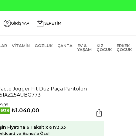
GİRİŞ YAP
SEPETİM
LAR
VITAMIN
GÖZLÜK
ÇANTA
EV &
KIZ
ERKEK
YAŞAM
ÇOCUK
ÇOCUK
acto Jogger Fit Düz Paça Pantolon
651AZ25AUBG773
99,99
₺1.040,00
ette
şin Fiyatına 6 Taksit x ₺173,33
rldcard ve Bonus'a Özel