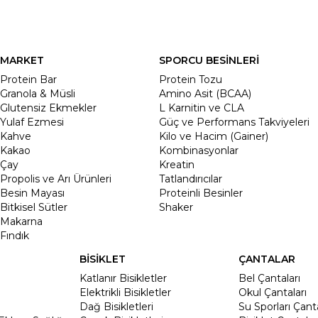
MARKET
SPORCU BESİNLERİ
Protein Bar
Protein Tozu
Granola & Müsli
Amino Asit (BCAA)
Glutensiz Ekmekler
L Karnitin ve CLA
Yulaf Ezmesi
Güç ve Performans Takviyeleri
Kahve
Kilo ve Hacim (Gainer)
Kakao
Kombinasyonlar
Çay
Kreatin
Propolis ve Arı Ürünleri
Tatlandırıcılar
Besin Mayası
Proteinli Besinler
Bitkisel Sütler
Shaker
Makarna
Fındık
BİSİKLET
ÇANTALAR
Katlanır Bisikletler
Bel Çantaları
Elektrikli Bisikletler
Okul Çantaları
Dağ Bisikletleri
Su Sporları Çanta