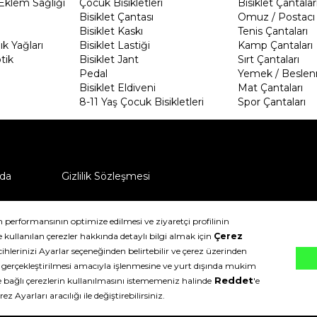
Eklem Sağlığı
Çocuk Bisikletleri
Bisiklet Çantalar
Bisiklet Çantası
Omuz / Postacı 
Bisiklet Kaskı
Tenis Çantaları
k Yağları
Bisiklet Lastiği
Kamp Çantaları
tik
Bisiklet Jant
Sırt Çantaları
Pedal
Yemek / Beslen
Bisiklet Eldiveni
Mat Çantaları
8-11 Yaş Çocuk Bisikletleri
Spor Çantaları
da
Gizlilik Sözleşmesi
ü nasıl iade edebilirim?
klıdır.