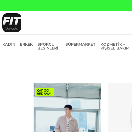
Yapı Kredi ve Garanti Bankasına Peşin Fiyatına 6 Taksit
KADIN
ERKEK
SPORCU
SÜPERMARKET
KOZMETIK -
BESINLERI
KIŞISEL BAKIM
KARGO
BEDAVA!