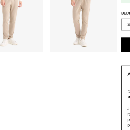
BED
J
r
p
p