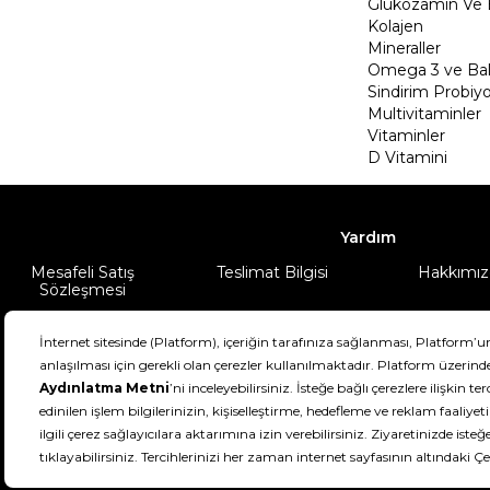
Glukozamin Ve 
Kolajen
Mineraller
Omega 3 ve Balı
Sindirim Probiyo
Multivitaminler
Vitaminler
D Vitamini
Yardım
Mesafeli Satış
Teslimat Bilgisi
Hakkımız
Sözleşmesi
Şartlar & Koşullar
Ürünüm
DeFactoFIT ©️ 2022-2026. Tüm hakları sa
21