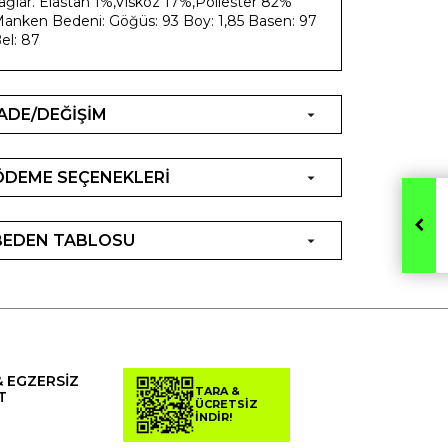
ağlar. Elastan 1%,Viskoz 17%,Poliester 82%
anken Bedeni: Göğüs: 93 Boy: 1,85 Basen: 97
el: 87
İADE/DEĞİŞİM
ÖDEME SEÇENEKLERİ
BEDEN TABLOSU
& EGZERSİZ
TARA &
T
ÜCRETSİZ
İNDİR!