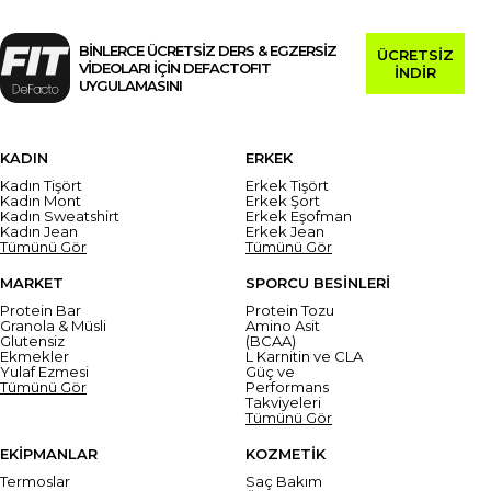
BİNLERCE ÜCRETSİZ DERS & EGZERSİZ
ÜCRETSİZ
VİDEOLARI İÇİN DEFACTOFIT
İNDİR
UYGULAMASINI
KADIN
ERKEK
Kadın Tişört
Erkek Tişört
Kadın Mont
Erkek Şort
Kadın Sweatshirt
Erkek Eşofman
Kadın Jean
Erkek Jean
Tümünü Gör
Tümünü Gör
MARKET
SPORCU BESİNLERİ
Protein Bar
Protein Tozu
Granola & Müsli
Amino Asit
Glutensiz
(BCAA)
Ekmekler
L Karnitin ve CLA
Yulaf Ezmesi
Güç ve
Tümünü Gör
Performans
Takviyeleri
Tümünü Gör
EKİPMANLAR
KOZMETİK
Termoslar
Saç Bakım