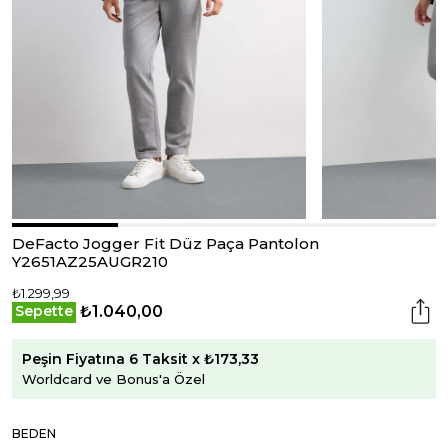
DeFacto Jogger Fit Düz Paça Pantolon
Y2651AZ25AUGR210
₺1.299,99
₺1.040,00
Sepette
Peşin Fiyatına 6 Taksit x ₺173,33
Worldcard ve Bonus'a Özel
BEDEN