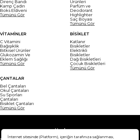
Direnç Bandı
Ürünleri
Kamp Çadırı
Parfüm ve
Boks Eldiveni
Deodorant
Tümünü Gör
Highlighter
Saç Boyası
Tümünü Gör
VİTAMİNLER
BİSİKLET
C Vitamini
Katlanır
Bağışıklık
Bisikletler
Bitkisel Ürünler
Elektrikli
Glukozamin Ve
Bisikletler
Eklem Sağlığı
Dağ Bisikletleri
Tümünü Gör
Çocuk Bisikletleri
Tümünü Gör
ÇANTALAR
Bel Çantaları
Okul Çantaları
Su Sporları
Çantaları
Bisiklet Çantaları
Tümünü Gör
Yardım
Mesafeli Satış Sözleşmesi
Teslimat Bilgisi