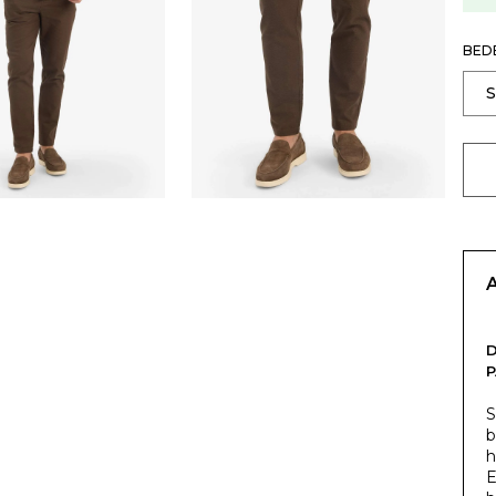
BED
S
b
h
E