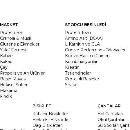
MARKET
SPORCU BESİNLERİ
Protein Bar
Protein Tozu
Granola & Müsli
Amino Asit (BCAA)
Glutensiz Ekmekler
L Karnitin ve CLA
Yulaf Ezmesi
Güç ve Performans Takviyeleri
Kahve
Kilo ve Hacim (Gainer)
Kakao
Kombinasyonlar
Çay
Kreatin
Propolis ve Arı Ürünleri
Tatlandırıcılar
Besin Mayası
Proteinli Besinler
Bitkisel Sütler
Shaker
Makarna
Fındık
BİSİKLET
ÇANTALAR
Katlanır Bisikletler
Bel Çantaları
Elektrikli Bisikletler
Okul Çantaları
Dağ Bisikletleri
Su Sporları Çanta