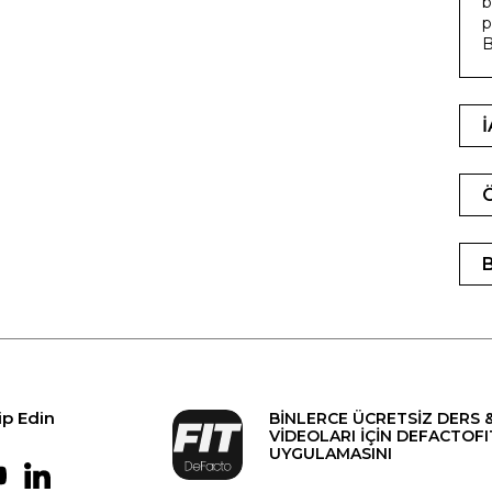
b
p
B
ip Edin
BİNLERCE ÜCRETSİZ DERS 
VİDEOLARI İÇİN DEFACTOFI
UYGULAMASINI