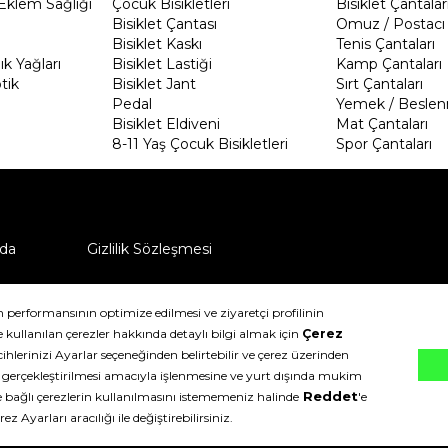
Eklem Sağlığı
Çocuk Bisikletleri
Bisiklet Çantalar
Bisiklet Çantası
Omuz / Postacı 
Bisiklet Kaskı
Tenis Çantaları
k Yağları
Bisiklet Lastiği
Kamp Çantaları
tik
Bisiklet Jant
Sırt Çantaları
Pedal
Yemek / Beslen
Bisiklet Eldiveni
Mat Çantaları
8-11 Yaş Çocuk Bisikletleri
Spor Çantaları
da
Gizlilik Sözleşmesi
ü nasıl iade edebilirim?
klıdır.