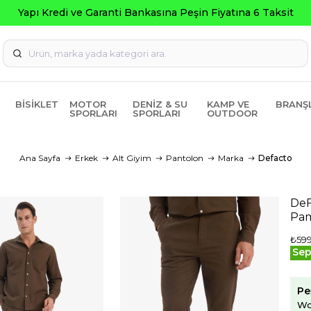
Yapı Kredi ve Garanti Bankasına Peşin Fiyatına 6 Taksit
BISIKLET
MOTOR
DENIZ & SU
KAMP VE
BRANŞ
SPORLARI
SPORLARI
OUTDOOR
Ana Sayfa
Erkek
Alt Giyim
Pantolon
Marka
Defacto
DeF
Pam
₺599
Sep
Pe
Wo