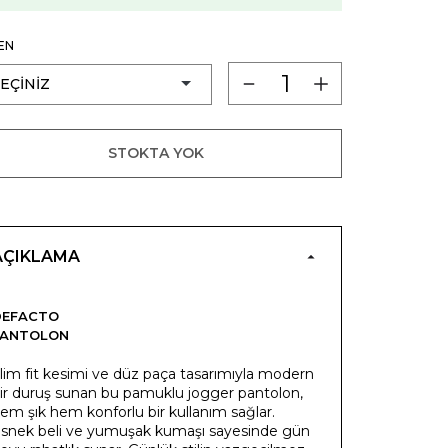
EN
STOKTA YOK
AÇIKLAMA
DEFACTO
PANTOLON
lim fit kesimi ve düz paça tasarımıyla modern
ir duruş sunan bu pamuklu jogger pantolon,
em şık hem konforlu bir kullanım sağlar.
snek beli ve yumuşak kumaşı sayesinde gün