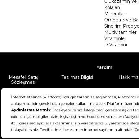
Glukozamin Ve 
Kolajen
Mineraller
Omega 3 ve Balı
Sindirim Probiyo
Multivitaminler
Vitaminler
D Vitamini
Yardım
Mesafeli Satış
Teslimat Bilgisi
Hakkımız
Sözleşmesi
Şartlar & Koşullar
Ürünüm
DeFactoFIT ©️ 2022-2026. Tüm hakları sa
11