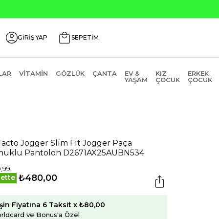
GİRİŞ YAP
SEPETİM
LAR
VITAMIN
GÖZLÜK
ÇANTA
EV &
KIZ
ERKEK
YAŞAM
ÇOCUK
ÇOCUK
acto Jogger Slim Fit Jogger Paça
uklu Pantolon D2671AX25AUBN534
,99
₺480,00
ette
şin Fiyatına 6 Taksit x ₺80,00
rldcard ve Bonus'a Özel