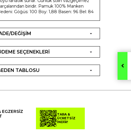
oyu rahatlık sunar. Günlük stilin vazgeçilmez
arçalarından biridir. Pamuk 100% Manken
edeni: Göğüs: 100 Boy: 1,88 Basen: 96 Bel: 84
İADE/DEĞİŞİM
ÖDEME SEÇENEKLERİ
BEDEN TABLOSU
& EGZERSİZ
TARA &
T
ÜCRETSİZ
İNDİR!