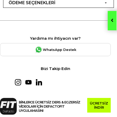
ÖDEME SEÇENEKLERİ
Yardıma mı ihtiyacın var?
WhatsApp Destek
Bizi Takip Edin
BİNLERCE ÜCRETSİZ DERS & EGZERSİZ
ÜCRETSİZ
VİDEOLARI İÇİN DEFACTOFIT
İNDİR
UYGULAMASINI