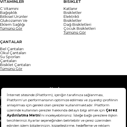
VİTAMİNLER
BİSİKLET
C Vitamini
Katlanır
Bağışıklık
Bisikletler
Bitkisel Ürünler
Elektrikli
Glukozamin Ve
Bisikletler
Eklem Sağlığı
Dağ Bisikletleri
Tümünü Gör
Çocuk Bisikletleri
Tümünü Gör
ÇANTALAR
Bel Çantaları
Okul Çantaları
Su Sporları
Çantaları
Bisiklet Çantaları
Tümünü Gör
Yardım
Mesafeli Satış Sözleşmesi
Teslimat Bilgisi
Gizlilik Sözleşmesi
Şartlar & Koşullar
Ürünümü nasıl iade
Hakkımızda
edebilirim?