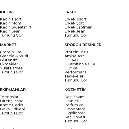
KADIN
ERKEK
Kadın Tişört
Erkek Tişört
Kadın Mont
Erkek Şort
Kadın Sweatshirt
Erkek Eşofman
Kadın Jean
Erkek Jean
Tümünü Gör
Tümünü Gör
MARKET
SPORCU BESİNLERİ
Protein Bar
Protein Tozu
Granola & Müsli
Amino Asit
Glutensiz
(BCAA)
Ekmekler
L Karnitin ve CLA
Yulaf Ezmesi
Güç ve
Tümünü Gör
Performans
Takviyeleri
Tümünü Gör
EKİPMANLAR
KOZMETİK
Termoslar
Saç Bakım
Direnç Bandı
Ürünleri
Kamp Çadırı
Parfüm ve
Boks Eldiveni
Deodorant
Tümünü Gör
Highlighter
Saç Boyası
Tümünü Gör