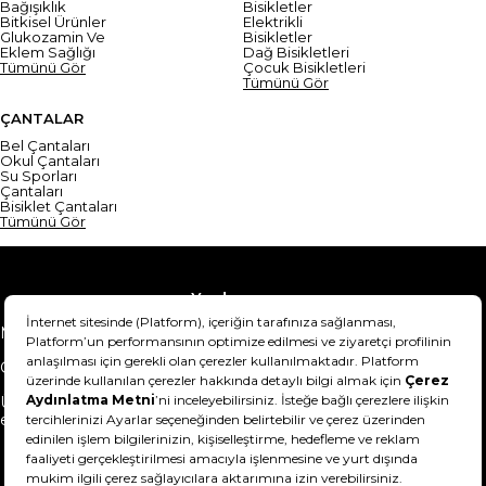
Bağışıklık
Bisikletler
Bitkisel Ürünler
Elektrikli
Glukozamin Ve
Bisikletler
Eklem Sağlığı
Dağ Bisikletleri
Tümünü Gör
Çocuk Bisikletleri
Tümünü Gör
ÇANTALAR
Bel Çantaları
Okul Çantaları
Su Sporları
Çantaları
Bisiklet Çantaları
Tümünü Gör
Yardım
Mesafeli Satış Sözleşmesi
Teslimat Bilgisi
Gizlilik Sözleşmesi
Şartlar & Koşullar
Ürünümü nasıl iade
Hakkımızda
edebilirim?