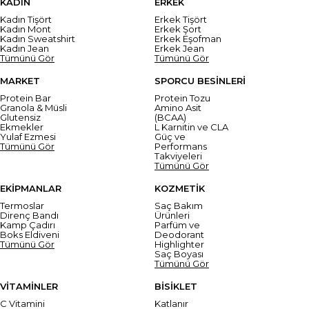
KADIN
ERKEK
Kadın Tişört
Erkek Tişört
Kadın Mont
Erkek Şort
Kadın Sweatshirt
Erkek Eşofman
Kadın Jean
Erkek Jean
Tümünü Gör
Tümünü Gör
MARKET
SPORCU BESİNLERİ
Protein Bar
Protein Tozu
Granola & Müsli
Amino Asit
Glutensiz
(BCAA)
Ekmekler
L Karnitin ve CLA
Yulaf Ezmesi
Güç ve
Tümünü Gör
Performans
Takviyeleri
Tümünü Gör
EKİPMANLAR
KOZMETİK
Termoslar
Saç Bakım
Direnç Bandı
Ürünleri
Kamp Çadırı
Parfüm ve
Boks Eldiveni
Deodorant
Tümünü Gör
Highlighter
Saç Boyası
Tümünü Gör
VİTAMİNLER
BİSİKLET
C Vitamini
Katlanır