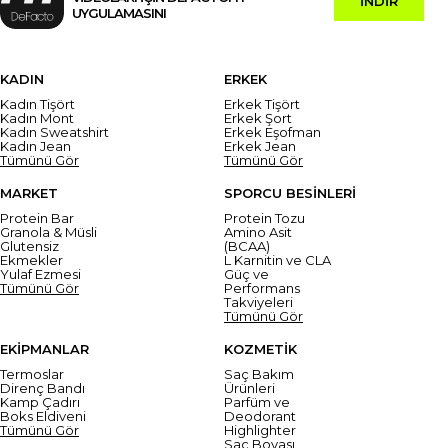
İNDİR
UYGULAMASINI
KADIN
ERKEK
Kadın Tişört
Erkek Tişört
Kadın Mont
Erkek Şort
Kadın Sweatshirt
Erkek Eşofman
Kadın Jean
Erkek Jean
Tümünü Gör
Tümünü Gör
MARKET
SPORCU BESİNLERİ
Protein Bar
Protein Tozu
Granola & Müsli
Amino Asit
Glutensiz
(BCAA)
Ekmekler
L Karnitin ve CLA
Yulaf Ezmesi
Güç ve
Tümünü Gör
Performans
Takviyeleri
Tümünü Gör
EKİPMANLAR
KOZMETİK
Termoslar
Saç Bakım
Direnç Bandı
Ürünleri
Kamp Çadırı
Parfüm ve
Boks Eldiveni
Deodorant
Tümünü Gör
Highlighter
Saç Boyası