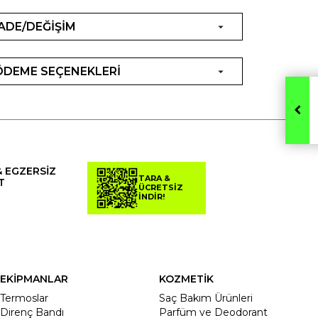
İADE/DEĞİŞİM
ÖDEME SEÇENEKLERİ
& EGZERSİZ
TARA &
T
ÜCRETSİZ
İNDİR!
EKİPMANLAR
KOZMETİK
Termoslar
Saç Bakım Ürünleri
Direnç Bandı
Parfüm ve Deodorant