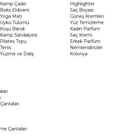
Kamp Çadırı
Highlighter
Boks Eldiveni
Saç Boyası
Yoga Matı
Güneş Kremleri
Uyku Tulumu
Yüz Temizleme
Koşu Bandı
Kadın Parfüm
Kamp Sandalyesi
Saç Kremi
Pilates Topu
Erkek Parfüm
Tenis
Nemlendiriciler
Yüzme ve Dalış
Kolonya
ları
ı
Çantaları
me Çantaları