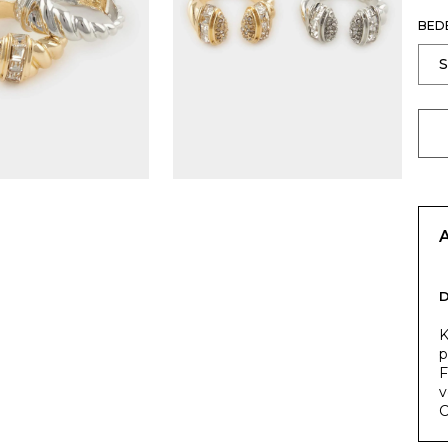
BED
K
p
F
v
C