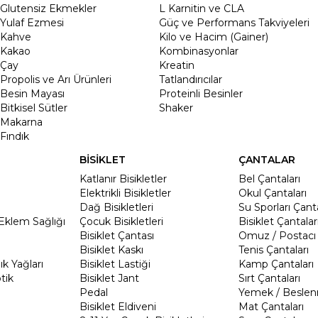
Glutensiz Ekmekler
L Karnitin ve CLA
Yulaf Ezmesi
Güç ve Performans Takviyeleri
Kahve
Kilo ve Hacim (Gainer)
Kakao
Kombinasyonlar
Çay
Kreatin
Propolis ve Arı Ürünleri
Tatlandırıcılar
Besin Mayası
Proteinli Besinler
Bitkisel Sütler
Shaker
Makarna
Fındık
BİSİKLET
ÇANTALAR
Katlanır Bisikletler
Bel Çantaları
Elektrikli Bisikletler
Okul Çantaları
Dağ Bisikletleri
Su Sporları Çanta
Eklem Sağlığı
Çocuk Bisikletleri
Bisiklet Çantalar
Bisiklet Çantası
Omuz / Postacı 
Bisiklet Kaskı
Tenis Çantaları
k Yağları
Bisiklet Lastiği
Kamp Çantaları
tik
Bisiklet Jant
Sırt Çantaları
Pedal
Yemek / Beslen
Bisiklet Eldiveni
Mat Çantaları