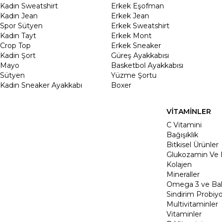
Kadın Sweatshirt
Erkek Eşofman
Kadın Jean
Erkek Jean
Spor Sütyen
Erkek Sweatshirt
Kadın Tayt
Erkek Mont
Crop Top
Erkek Sneaker
Kadin Şort
Güreş Ayakkabısı
Mayo
Basketbol Ayakkabısı
Sütyen
Yüzme Şortu
Kadın Sneaker Ayakkabı
Boxer
VİTAMİNLER
C Vitamini
Bağışıklık
Bitkisel Ürünler
Glukozamin Ve 
Kolajen
Mineraller
Omega 3 ve Balı
Sindirim Probiyo
Multivitaminler
Vitaminler