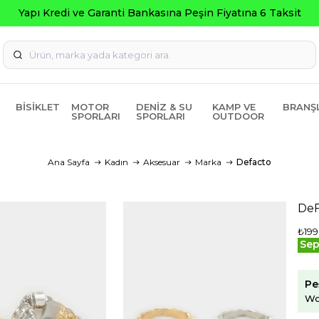
i ve Garanti Bankasına Peşin Fiyatına 6 Taksit
BISIKLET
MOTOR
DENIZ & SU
KAMP VE
BRANŞ
SPORLARI
SPORLARI
OUTDOOR
Ana Sayfa
Kadın
Aksesuar
Marka
Defacto
DeF
₺199
Sep
Pe
Wo