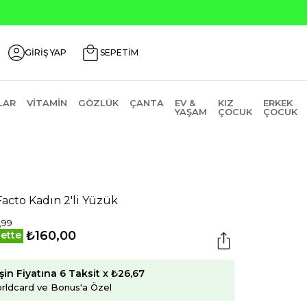
GİRİŞ YAP
SEPETİM
LAR
VITAMIN
GÖZLÜK
ÇANTA
EV &
KIZ
ERKEK
YAŞAM
ÇOCUK
ÇOCUK
acto Kadın 2'li Yüzük
,99
₺160,00
ette
şin Fiyatına 6 Taksit x ₺26,67
rldcard ve Bonus'a Özel