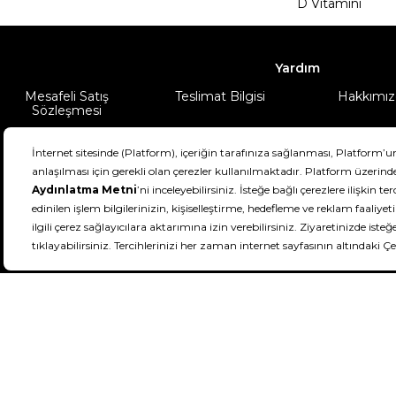
D Vitamini
Yardım
Mesafeli Satış
Teslimat Bilgisi
Hakkımız
Sözleşmesi
Şartlar & Koşullar
Ürünüm
DeFactoFIT ©️ 2022-2026. Tüm hakları sa
11
SEÇİNİZ