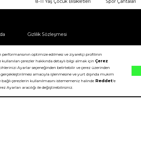
8-11 Yaş Çocuk Bisikletleri
Spor Çantaları
da
Gizlilik Sözleşmesi
ü nasıl iade edebilirim?
klıdır.