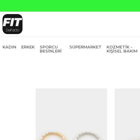
Yapı Kred
KADIN
ERKEK
SPORCU
SÜPERMARKET
KOZMETIK -
BESINLERI
KIŞISEL BAKIM