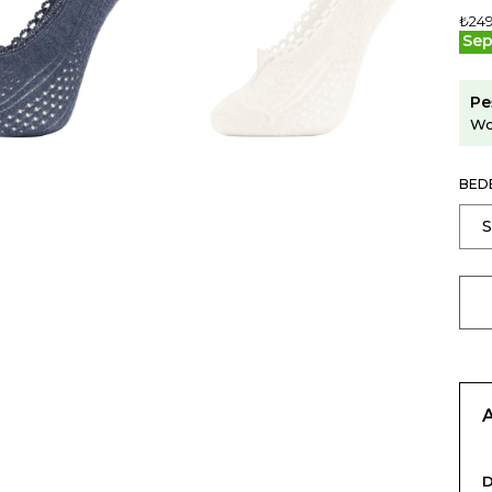
₺249
Sep
Pe
Wo
BED