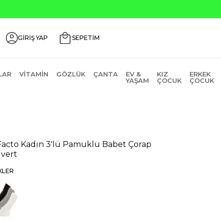
GİRİŞ YAP
SEPETİM
LAR
VITAMIN
GÖZLÜK
ÇANTA
EV &
KIZ
ERKEK
YAŞAM
ÇOCUK
ÇOCUK
acto Kadın 3'lü Pamuklu Babet Çorap
ivert
KLER