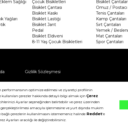
Eklem Sağlığı
Çocuk Bisikletleri
Bisiklet Çantalar
Bisiklet Çantası
Omuz / Postacı 
Bisiklet Kaskı
Tenis Çantaları
k Yağları
Bisiklet Lastiği
Kamp Çantaları
tik
Bisiklet Jant
Sırt Çantaları
Pedal
Yemek / Beslen
Bisiklet Eldiveni
Mat Çantaları
8-11 Yaş Çocuk Bisikletleri
Spor Çantaları
da
Gizlilik Sözleşmesi
ü nasıl iade edebilirim?
klıdır.