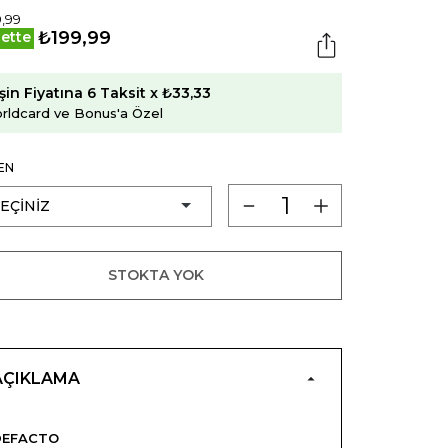
,99
₺199,99
ette
şin Fiyatına 6 Taksit x ₺33,33
rldcard ve Bonus'a Özel
EN
STOKTA YOK
AÇIKLAMA
DEFACTO