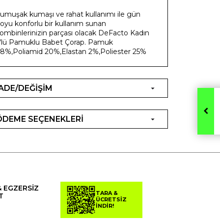
umuşak kumaşı ve rahat kullanımı ile gün
oyu konforlu bir kullanım sunan
ombinlerinizin parçası olacak DeFacto Kadın
'lü Pamuklu Babet Çorap. Pamuk
8%,Poliamid 20%,Elastan 2%,Poliester 25%
İADE/DEĞİŞİM
ÖDEME SEÇENEKLERİ
& EGZERSİZ
TARA &
T
ÜCRETSİZ
İNDİR!