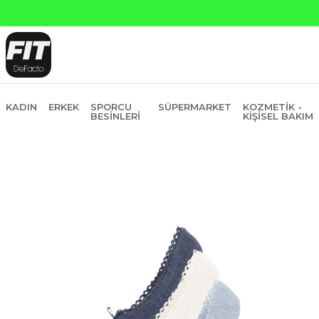
Yapı Kredi ve Garan
KADIN
ERKEK
SPORCU
SÜPERMARKET
KOZMETIK -
BESINLERI
KIŞISEL BAKIM