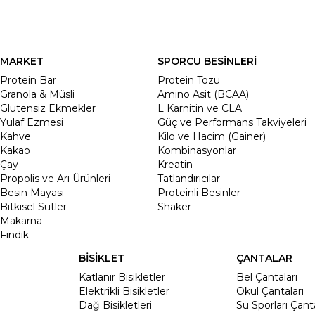
MARKET
SPORCU BESİNLERİ
Protein Bar
Protein Tozu
Granola & Müsli
Amino Asit (BCAA)
Glutensiz Ekmekler
L Karnitin ve CLA
Yulaf Ezmesi
Güç ve Performans Takviyeleri
Kahve
Kilo ve Hacim (Gainer)
Kakao
Kombinasyonlar
Çay
Kreatin
Propolis ve Arı Ürünleri
Tatlandırıcılar
Besin Mayası
Proteinli Besinler
Bitkisel Sütler
Shaker
Makarna
Fındık
BİSİKLET
ÇANTALAR
Katlanır Bisikletler
Bel Çantaları
Elektrikli Bisikletler
Okul Çantaları
Dağ Bisikletleri
Su Sporları Çanta