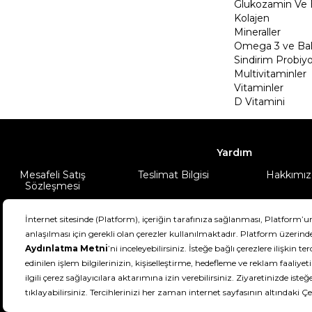
Glukozamin Ve 
Kolajen
Mineraller
Omega 3 ve Balı
Sindirim Probiyo
Multivitaminler
Vitaminler
D Vitamini
Yardım
Mesafeli Satış
Teslimat Bilgisi
Hakkımız
Sözleşmesi
Şartlar & Koşullar
Ürünüm
DeFactoFIT ©️ 2022-2026. Tüm hakları sa
11