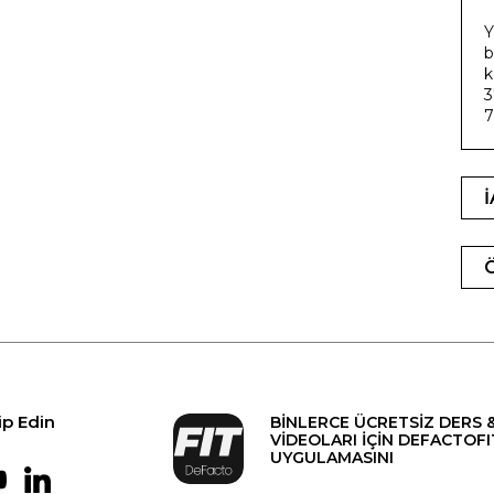
Y
b
k
3
7
ip Edin
BİNLERCE ÜCRETSİZ DERS 
VİDEOLARI İÇİN DEFACTOFI
UYGULAMASINI