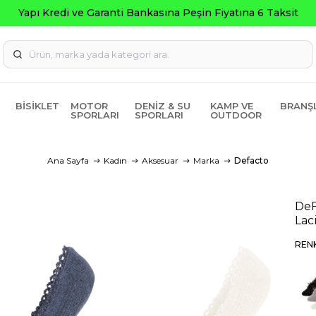
ti Bankasına Peşin Fiyatına 6 Taksit
BISIKLET
MOTOR
DENIZ & SU
KAMP VE
BRANŞ
SPORLARI
SPORLARI
OUTDOOR
Ana Sayfa
Kadın
Aksesuar
Marka
Defacto
DeF
Lac
REN