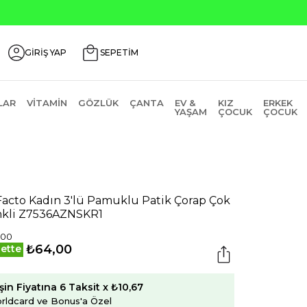
GİRİŞ YAP
SEPETİM
LAR
VITAMIN
GÖZLÜK
ÇANTA
EV &
KIZ
ERKEK
YAŞAM
ÇOCUK
ÇOCUK
acto Kadın 3'lü Pamuklu Patik Çorap Çok
kli Z7536AZNSKR1
,00
₺64,00
ette
şin Fiyatına 6 Taksit x ₺10,67
rldcard ve Bonus'a Özel