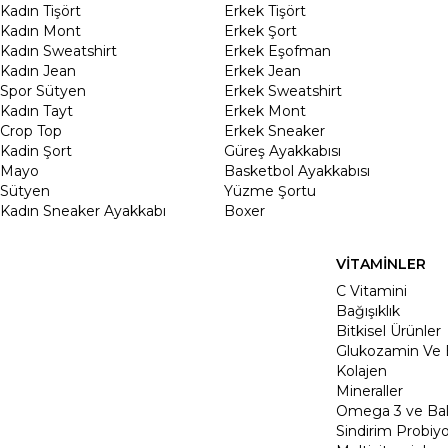
Kadın Tişört
Erkek Tişört
Kadın Mont
Erkek Şort
Kadın Sweatshirt
Erkek Eşofman
Kadın Jean
Erkek Jean
Spor Sütyen
Erkek Sweatshirt
Kadın Tayt
Erkek Mont
Crop Top
Erkek Sneaker
Kadin Şort
Güreş Ayakkabısı
Mayo
Basketbol Ayakkabısı
Sütyen
Yüzme Şortu
Kadın Sneaker Ayakkabı
Boxer
VİTAMİNLER
C Vitamini
Bağışıklık
Bitkisel Ürünler
Glukozamin Ve 
Kolajen
Mineraller
Omega 3 ve Balı
Sindirim Probiyo