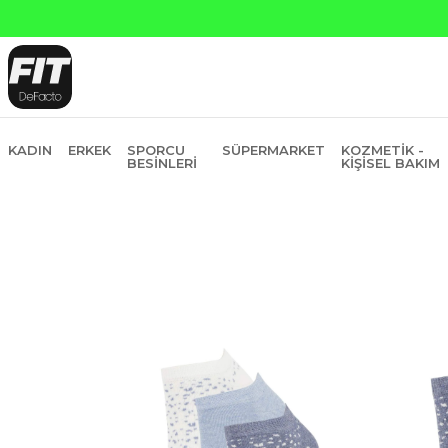
Yapı Kred
KADIN
ERKEK
SPORCU
SÜPERMARKET
KOZMETIK -
BESINLERI
KIŞISEL BAKIM