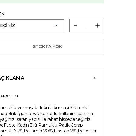
EN
STOKTA YOK
AÇIKLAMA
DEFACTO
amuklu yumuşak dokulu kumaşı 3lü renkli
odeli ile gün boyu konforlu kullanım sunana
yağınızı saran yapısı ile rahat hissedeceğiniz
eFacto Kadın 3'lü Pamuklu Patik Çorap
amuk 75%,Poliamid 20%,Elastan 2%,Poliester