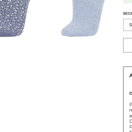
BED
P
m
a
D
P