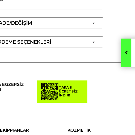
3%
İADE/DEĞİŞİM
ÖDEME SEÇENEKLERİ
& EGZERSİZ
TARA &
T
ÜCRETSİZ
İNDİR!
EKİPMANLAR
KOZMETİK