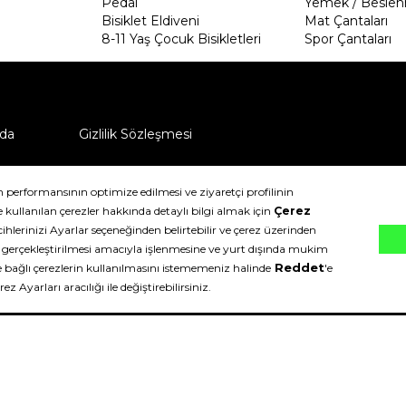
Pedal
Yemek / Beslen
Bisiklet Eldiveni
Mat Çantaları
8-11 Yaş Çocuk Bisikletleri
Spor Çantaları
da
Gizlilik Sözleşmesi
ü nasıl iade edebilirim?
klıdır.