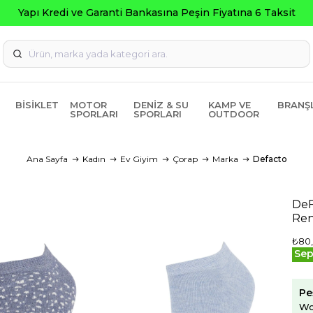
i ve Garanti Bankasına Peşin Fiyatına 6 Taksit
BISIKLET
MOTOR
DENIZ & SU
KAMP VE
BRANŞ
SPORLARI
SPORLARI
OUTDOOR
Ana Sayfa
Kadın
Ev Giyim
Çorap
Marka
Defacto
DeF
Ren
₺80
Sep
Pe
Wo