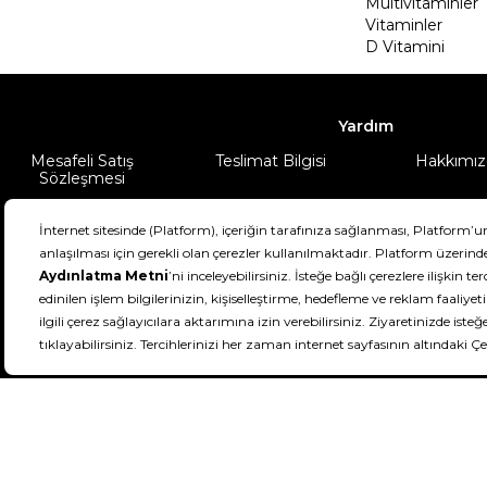
Multivitaminler
Vitaminler
D Vitamini
Yardım
Mesafeli Satış
Teslimat Bilgisi
Hakkımız
Sözleşmesi
Şartlar & Koşullar
Ürünüm
DeFactoFIT ©️ 2022-2026. Tüm hakları sa
11
SEÇİNİZ