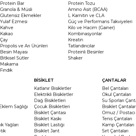
Protein Bar
Protein Tozu
Granola & Müsli
Amino Asit (BCAA)
Glutensiz Ekmekler
L Karnitin ve CLA
Yulaf Ezmesi
Güç ve Performans Takviyeleri
Kahve
Kilo ve Hacim (Gainer)
Kakao
Kombinasyonlar
Çay
Kreatin
Propolis ve Arı Ürünleri
Tatlandırıcılar
Besin Mayası
Proteinli Besinler
Bitkisel Sütler
Shaker
Makarna
Fındık
BİSİKLET
ÇANTALAR
Katlanır Bisikletler
Bel Çantaları
Elektrikli Bisikletler
Okul Çantaları
Dağ Bisikletleri
Su Sporları Çanta
Eklem Sağlığı
Çocuk Bisikletleri
Bisiklet Çantalar
Bisiklet Çantası
Omuz / Postacı 
Bisiklet Kaskı
Tenis Çantaları
k Yağları
Bisiklet Lastiği
Kamp Çantaları
tik
Bisiklet Jant
Sırt Çantaları