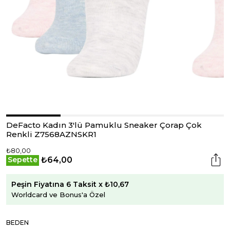
DeFacto Kadın 3'lü Pamuklu Sneaker Çorap Çok
Renkli Z7568AZNSKR1
₺80,00
₺64,00
Sepette
Peşin Fiyatına 6 Taksit x ₺10,67
Worldcard ve Bonus'a Özel
BEDEN