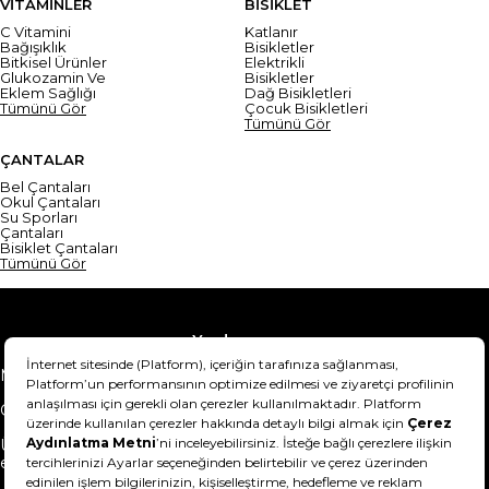
VİTAMİNLER
BİSİKLET
C Vitamini
Katlanır
Bağışıklık
Bisikletler
Bitkisel Ürünler
Elektrikli
Glukozamin Ve
Bisikletler
Eklem Sağlığı
Dağ Bisikletleri
Tümünü Gör
Çocuk Bisikletleri
Tümünü Gör
ÇANTALAR
Bel Çantaları
Okul Çantaları
Su Sporları
Çantaları
Bisiklet Çantaları
Tümünü Gör
Yardım
Mesafeli Satış Sözleşmesi
Teslimat Bilgisi
Gizlilik Sözleşmesi
Şartlar & Koşullar
Ürünümü nasıl iade
Hakkımızda
edebilirim?