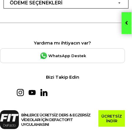
ÖDEME SEÇENEKLERİ
Yardıma mı ihtiyacın var?
WhatsApp Destek
Bizi Takip Edin
BİNLERCE ÜCRETSİZ DERS & EGZERSİZ
ÜCRETSİZ
VİDEOLARI İÇİN DEFACTOFIT
İNDİR
UYGULAMASINI