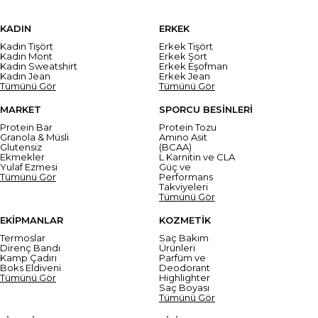
KADIN
ERKEK
Kadın Tişört
Erkek Tişört
Kadın Mont
Erkek Şort
Kadın Sweatshirt
Erkek Eşofman
Kadın Jean
Erkek Jean
Tümünü Gör
Tümünü Gör
MARKET
SPORCU BESİNLERİ
Protein Bar
Protein Tozu
Granola & Müsli
Amino Asit
Glutensiz
(BCAA)
Ekmekler
L Karnitin ve CLA
Yulaf Ezmesi
Güç ve
Tümünü Gör
Performans
Takviyeleri
Tümünü Gör
EKİPMANLAR
KOZMETİK
Termoslar
Saç Bakım
Direnç Bandı
Ürünleri
Kamp Çadırı
Parfüm ve
Boks Eldiveni
Deodorant
Tümünü Gör
Highlighter
Saç Boyası
Tümünü Gör