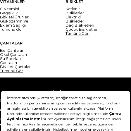
VİTAMİNLER
BİSİKLET
C Vitamini
Katlanır
Bağışıklık
Bisikletler
Bitkisel Ürünler
Elektrikli
Glukozamin Ve
Bisikletler
Eklem Sağlığı
Dağ Bisikletleri
Tümünü Gör
Çocuk Bisikletleri
Tümünü Gör
ÇANTALAR
Bel Çantaları
Okul Çantaları
Su Sporları
Çantaları
Bisiklet Çantaları
Tümünü Gör
Yardım
Mesafeli Satış Sözleşmesi
Teslimat Bilgisi
Gizlilik Sözleşmesi
Şartlar & Koşullar
Ürünümü nasıl iade
Hakkımızda
edebilirim?