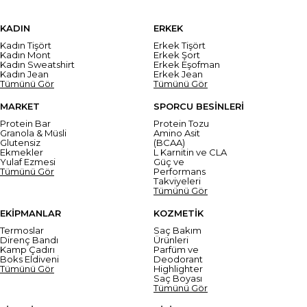
KADIN
ERKEK
Kadın Tişört
Erkek Tişört
Kadın Mont
Erkek Şort
Kadın Sweatshirt
Erkek Eşofman
Kadın Jean
Erkek Jean
Tümünü Gör
Tümünü Gör
MARKET
SPORCU BESİNLERİ
Protein Bar
Protein Tozu
Granola & Müsli
Amino Asit
Glutensiz
(BCAA)
Ekmekler
L Karnitin ve CLA
Yulaf Ezmesi
Güç ve
Tümünü Gör
Performans
Takviyeleri
Tümünü Gör
EKİPMANLAR
KOZMETİK
Termoslar
Saç Bakım
Direnç Bandı
Ürünleri
Kamp Çadırı
Parfüm ve
Boks Eldiveni
Deodorant
Tümünü Gör
Highlighter
Saç Boyası
Tümünü Gör