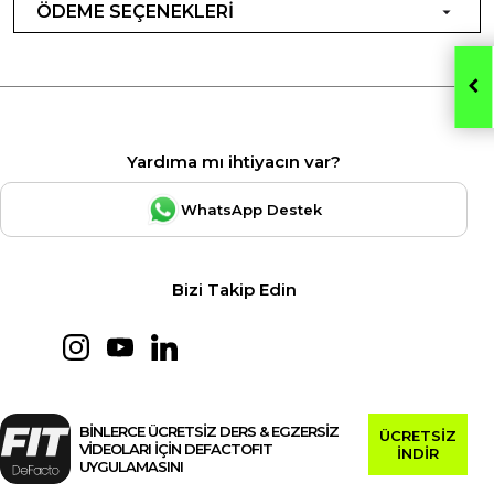
ÖDEME SEÇENEKLERİ
Yardıma mı ihtiyacın var?
WhatsApp Destek
Bizi Takip Edin
BİNLERCE ÜCRETSİZ DERS & EGZERSİZ
ÜCRETSİZ
VİDEOLARI İÇİN DEFACTOFIT
İNDİR
UYGULAMASINI