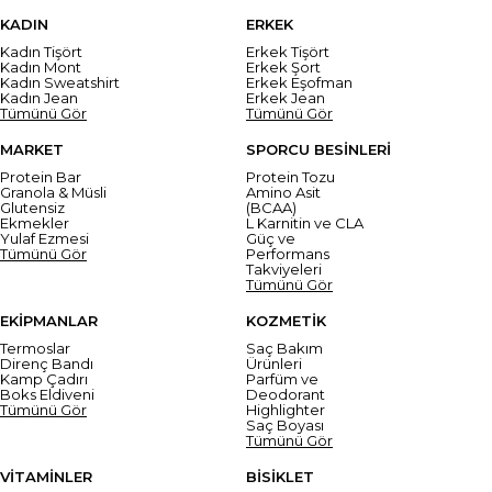
KADIN
ERKEK
Kadın Tişört
Erkek Tişört
Kadın Mont
Erkek Şort
Kadın Sweatshirt
Erkek Eşofman
Kadın Jean
Erkek Jean
Tümünü Gör
Tümünü Gör
MARKET
SPORCU BESİNLERİ
Protein Bar
Protein Tozu
Granola & Müsli
Amino Asit
Glutensiz
(BCAA)
Ekmekler
L Karnitin ve CLA
Yulaf Ezmesi
Güç ve
Tümünü Gör
Performans
Takviyeleri
Tümünü Gör
EKİPMANLAR
KOZMETİK
Termoslar
Saç Bakım
Direnç Bandı
Ürünleri
Kamp Çadırı
Parfüm ve
Boks Eldiveni
Deodorant
Tümünü Gör
Highlighter
Saç Boyası
Tümünü Gör
VİTAMİNLER
BİSİKLET