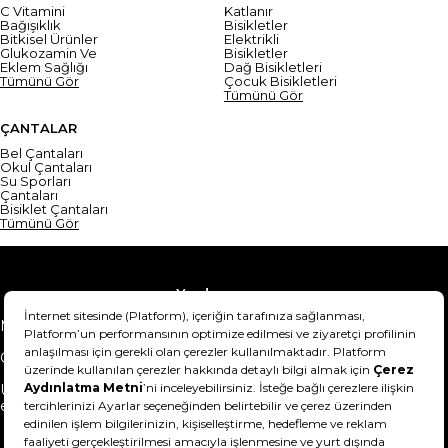
C Vitamini
Katlanır
Bağışıklık
Bisikletler
Bitkisel Ürünler
Elektrikli
Glukozamin Ve
Bisikletler
Eklem Sağlığı
Dağ Bisikletleri
Tümünü Gör
Çocuk Bisikletleri
Tümünü Gör
ÇANTALAR
Bel Çantaları
Okul Çantaları
Su Sporları
Çantaları
Bisiklet Çantaları
Tümünü Gör
Yardım
Mesafeli Satış Sözleşmesi
Teslimat Bilgisi
Gizlilik Sözleşmesi
Şartlar & Koşullar
Ürünümü nasıl iade
Hakkımızda
edebilirim?