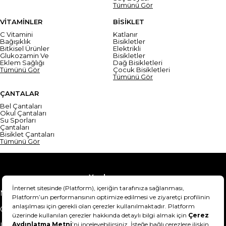
Tümünü Gör
VİTAMİNLER
BİSİKLET
C Vitamini
Katlanır
Bağışıklık
Bisikletler
Bitkisel Ürünler
Elektrikli
Glukozamin Ve
Bisikletler
Eklem Sağlığı
Dağ Bisikletleri
Tümünü Gör
Çocuk Bisikletleri
Tümünü Gör
ÇANTALAR
Bel Çantaları
Okul Çantaları
Su Sporları
Çantaları
Bisiklet Çantaları
Tümünü Gör
Yardım
Mesafeli Satış Sözleşmesi
Teslimat Bilgisi
Gizlilik Sözleşmesi
Şartlar & Koşullar
Ürünümü nasıl iade
Hakkımızda