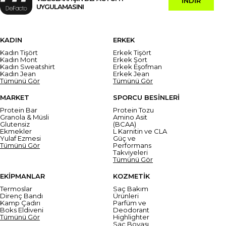
İNDİR
UYGULAMASINI
KADIN
ERKEK
Kadın Tişört
Erkek Tişört
Kadın Mont
Erkek Şort
Kadın Sweatshirt
Erkek Eşofman
Kadın Jean
Erkek Jean
Tümünü Gör
Tümünü Gör
MARKET
SPORCU BESİNLERİ
Protein Bar
Protein Tozu
Granola & Müsli
Amino Asit
Glutensiz
(BCAA)
Ekmekler
L Karnitin ve CLA
Yulaf Ezmesi
Güç ve
Tümünü Gör
Performans
Takviyeleri
Tümünü Gör
EKİPMANLAR
KOZMETİK
Termoslar
Saç Bakım
Direnç Bandı
Ürünleri
Kamp Çadırı
Parfüm ve
Boks Eldiveni
Deodorant
Tümünü Gör
Highlighter
Saç Boyası