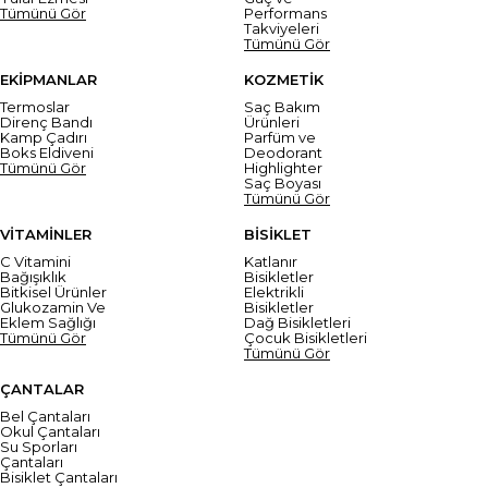
Tümünü Gör
Performans
Takviyeleri
Tümünü Gör
EKİPMANLAR
KOZMETİK
Termoslar
Saç Bakım
Direnç Bandı
Ürünleri
Kamp Çadırı
Parfüm ve
Boks Eldiveni
Deodorant
Tümünü Gör
Highlighter
Saç Boyası
Tümünü Gör
VİTAMİNLER
BİSİKLET
C Vitamini
Katlanır
Bağışıklık
Bisikletler
Bitkisel Ürünler
Elektrikli
Glukozamin Ve
Bisikletler
Eklem Sağlığı
Dağ Bisikletleri
Tümünü Gör
Çocuk Bisikletleri
Tümünü Gör
ÇANTALAR
Bel Çantaları
Okul Çantaları
Su Sporları
Çantaları
Bisiklet Çantaları