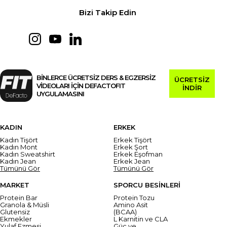
Bizi Takip Edin
BİNLERCE ÜCRETSİZ DERS & EGZERSİZ
ÜCRETSİZ
VİDEOLARI İÇİN DEFACTOFIT
İNDİR
UYGULAMASINI
KADIN
ERKEK
Kadın Tişört
Erkek Tişört
Kadın Mont
Erkek Şort
Kadın Sweatshirt
Erkek Eşofman
Kadın Jean
Erkek Jean
Tümünü Gör
Tümünü Gör
MARKET
SPORCU BESİNLERİ
Protein Bar
Protein Tozu
Granola & Müsli
Amino Asit
Glutensiz
(BCAA)
Ekmekler
L Karnitin ve CLA
Yulaf Ezmesi
Güç ve