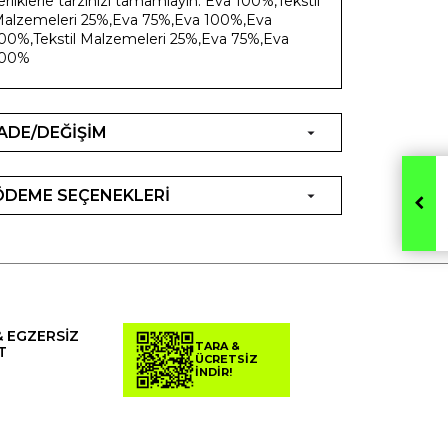
erliklerle tarzınızı tamamlayın. Eva 100%,Tekstil
alzemeleri 25%,Eva 75%,Eva 100%,Eva
00%,Tekstil Malzemeleri 25%,Eva 75%,Eva
100%
İADE/DEĞİŞİM
ÖDEME SEÇENEKLERİ
& EGZERSİZ
TARA &
T
ÜCRETSİZ
İNDİR!