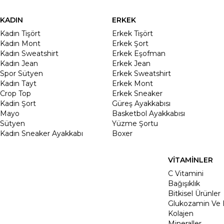
KADIN
ERKEK
Kadın Tişört
Erkek Tişört
Kadın Mont
Erkek Şort
Kadın Sweatshirt
Erkek Eşofman
Kadın Jean
Erkek Jean
Spor Sütyen
Erkek Sweatshirt
Kadın Tayt
Erkek Mont
Crop Top
Erkek Sneaker
Kadin Şort
Güreş Ayakkabısı
Mayo
Basketbol Ayakkabısı
Sütyen
Yüzme Şortu
Kadın Sneaker Ayakkabı
Boxer
VİTAMİNLER
C Vitamini
Bağışıklık
Bitkisel Ürünler
Glukozamin Ve 
Kolajen
Mineraller