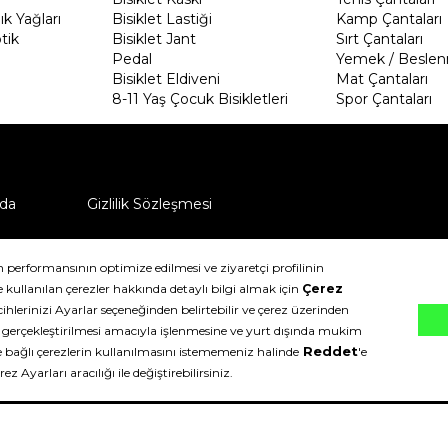
k Yağları
Bisiklet Lastiği
Kamp Çantaları
tik
Bisiklet Jant
Sırt Çantaları
Pedal
Yemek / Beslen
Bisiklet Eldiveni
Mat Çantaları
8-11 Yaş Çocuk Bisikletleri
Spor Çantaları
da
Gizlilik Sözleşmesi
ü nasıl iade edebilirim?
klıdır.