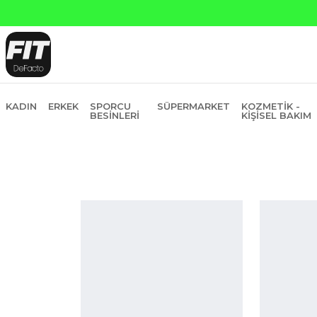
Yapı Kredi ve Garanti Ba
KADIN
ERKEK
SPORCU
SÜPERMARKET
KOZMETIK -
BESINLERI
KIŞISEL BAKIM