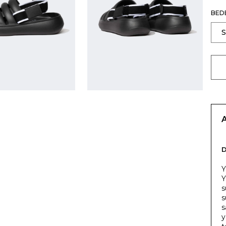
BED
Y
Y
s
s
s
y