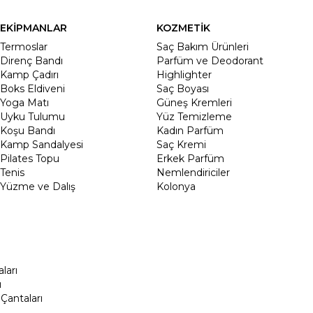
EKİPMANLAR
KOZMETİK
Termoslar
Saç Bakım Ürünleri
Direnç Bandı
Parfüm ve Deodorant
Kamp Çadırı
Highlighter
Boks Eldiveni
Saç Boyası
Yoga Matı
Güneş Kremleri
Uyku Tulumu
Yüz Temizleme
Koşu Bandı
Kadın Parfüm
Kamp Sandalyesi
Saç Kremi
Pilates Topu
Erkek Parfüm
Tenis
Nemlendiriciler
Yüzme ve Dalış
Kolonya
ları
ı
Çantaları