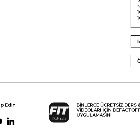
t
M
1
ip Edin
BİNLERCE ÜCRETSİZ DERS 
VİDEOLARI İÇİN DEFACTOFI
UYGULAMASINI