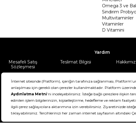
Omega 3 ve Balı
Sindirim Probiyo
Multivitaminler
Vitaminler
D Vitamini
Yardım
Mesafeli Satış
Teslimat Bilgisi
Hakkımız
Sözleşmesi
Şartlar & Koşullar
Ürünüm
DeFactoFIT ©️ 2022-2026. Tüm hakları sa
11
SEÇİNİZ