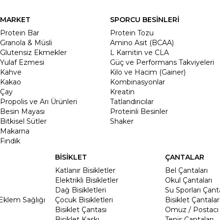
MARKET
SPORCU BESİNLERİ
Protein Bar
Protein Tozu
Granola & Müsli
Amino Asit (BCAA)
Glutensiz Ekmekler
L Karnitin ve CLA
Yulaf Ezmesi
Güç ve Performans Takviyeleri
Kahve
Kilo ve Hacim (Gainer)
Kakao
Kombinasyonlar
Çay
Kreatin
Propolis ve Arı Ürünleri
Tatlandırıcılar
Besin Mayası
Proteinli Besinler
Bitkisel Sütler
Shaker
Makarna
Fındık
BİSİKLET
ÇANTALAR
Katlanır Bisikletler
Bel Çantaları
Elektrikli Bisikletler
Okul Çantaları
Dağ Bisikletleri
Su Sporları Çanta
Eklem Sağlığı
Çocuk Bisikletleri
Bisiklet Çantalar
Bisiklet Çantası
Omuz / Postacı 
Bisiklet Kaskı
Tenis Çantaları