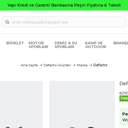
nkasına Peşin Fiyatına 6 Taksit
BISIKLET
MOTOR
DENIZ & SU
KAMP VE
BRANŞ
SPORLARI
SPORLARI
OUTDOOR
Ana Sayfa
Defacto Ürünleri
Marka
Defacto
DeF
₺25
Sep
Pe
Wo