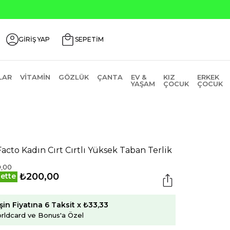
GİRİŞ YAP
SEPETİM
LAR
VITAMIN
GÖZLÜK
ÇANTA
EV &
KIZ
ERKEK
YAŞAM
ÇOCUK
ÇOCUK
acto Kadın Cırt Cırtlı Yüksek Taban Terlik
0,00
₺200,00
ette
şin Fiyatına 6 Taksit x ₺33,33
rldcard ve Bonus'a Özel