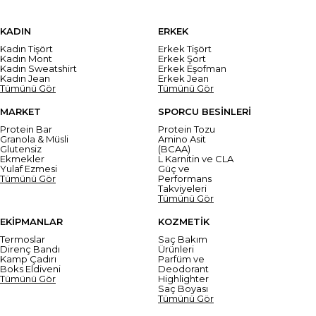
KADIN
ERKEK
Kadın Tişört
Erkek Tişört
Kadın Mont
Erkek Şort
Kadın Sweatshirt
Erkek Eşofman
Kadın Jean
Erkek Jean
Tümünü Gör
Tümünü Gör
MARKET
SPORCU BESİNLERİ
Protein Bar
Protein Tozu
Granola & Müsli
Amino Asit
Glutensiz
(BCAA)
Ekmekler
L Karnitin ve CLA
Yulaf Ezmesi
Güç ve
Tümünü Gör
Performans
Takviyeleri
Tümünü Gör
EKİPMANLAR
KOZMETİK
Termoslar
Saç Bakım
Direnç Bandı
Ürünleri
Kamp Çadırı
Parfüm ve
Boks Eldiveni
Deodorant
Tümünü Gör
Highlighter
Saç Boyası
Tümünü Gör