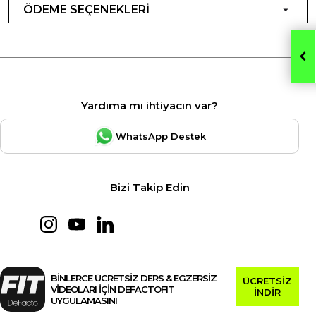
ÖDEME SEÇENEKLERİ
Yardıma mı ihtiyacın var?
WhatsApp Destek
Bizi Takip Edin
BİNLERCE ÜCRETSİZ DERS & EGZERSİZ
ÜCRETSİZ
VİDEOLARI İÇİN DEFACTOFIT
İNDİR
UYGULAMASINI