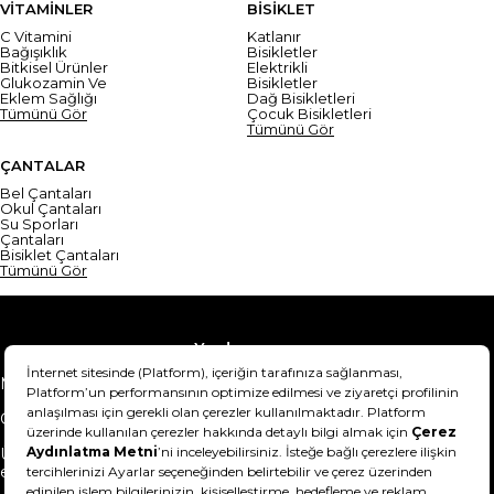
VİTAMİNLER
BİSİKLET
C Vitamini
Katlanır
Bağışıklık
Bisikletler
Bitkisel Ürünler
Elektrikli
Glukozamin Ve
Bisikletler
Eklem Sağlığı
Dağ Bisikletleri
Tümünü Gör
Çocuk Bisikletleri
Tümünü Gör
ÇANTALAR
Bel Çantaları
Okul Çantaları
Su Sporları
Çantaları
Bisiklet Çantaları
Tümünü Gör
Yardım
Mesafeli Satış Sözleşmesi
Teslimat Bilgisi
Gizlilik Sözleşmesi
Şartlar & Koşullar
Ürünümü nasıl iade
Hakkımızda
edebilirim?