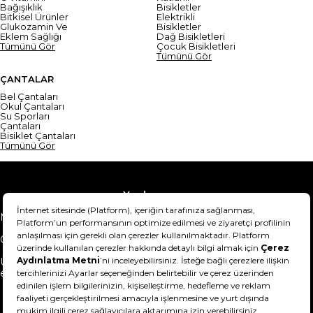
Bağışıklık
Bisikletler
Bitkisel Ürünler
Elektrikli
Glukozamin Ve
Bisikletler
Eklem Sağlığı
Dağ Bisikletleri
Tümünü Gör
Çocuk Bisikletleri
Tümünü Gör
ÇANTALAR
Bel Çantaları
Okul Çantaları
Su Sporları
Çantaları
Bisiklet Çantaları
Tümünü Gör
Yardım
Mesafeli Satış Sözleşmesi
Teslimat Bilgisi
Gizlilik Sözleşmesi
Şartlar & Koşullar
Ürünümü nasıl iade
Hakkımızda
edebilirim?