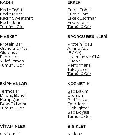
KADIN
ERKEK
Kadın Tişört
Erkek Tişört
Kadın Mont
Erkek Şort
Kadın Sweatshirt
Erkek Eşofman
Kadın Jean
Erkek Jean
Tümünü Gör
Tümünü Gör
MARKET
SPORCU BESİNLERİ
Protein Bar
Protein Tozu
Granola & Müsli
Amino Asit
Glutensiz
(BCAA)
Ekmekler
L Karnitin ve CLA
Yulaf Ezmesi
Güç ve
Tümünü Gör
Performans
Takviyeleri
Tümünü Gör
EKİPMANLAR
KOZMETİK
Termoslar
Saç Bakım
Direnç Bandı
Ürünleri
Kamp Çadırı
Parfüm ve
Boks Eldiveni
Deodorant
Tümünü Gör
Highlighter
Saç Boyası
Tümünü Gör
VİTAMİNLER
BİSİKLET
C Vitamini
Katlanır