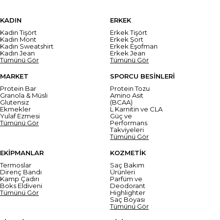
KADIN
ERKEK
Kadın Tişört
Erkek Tişört
Kadın Mont
Erkek Şort
Kadın Sweatshirt
Erkek Eşofman
Kadın Jean
Erkek Jean
Tümünü Gör
Tümünü Gör
MARKET
SPORCU BESİNLERİ
Protein Bar
Protein Tozu
Granola & Müsli
Amino Asit
Glutensiz
(BCAA)
Ekmekler
L Karnitin ve CLA
Yulaf Ezmesi
Güç ve
Tümünü Gör
Performans
Takviyeleri
Tümünü Gör
EKİPMANLAR
KOZMETİK
Termoslar
Saç Bakım
Direnç Bandı
Ürünleri
Kamp Çadırı
Parfüm ve
Boks Eldiveni
Deodorant
Tümünü Gör
Highlighter
Saç Boyası
Tümünü Gör