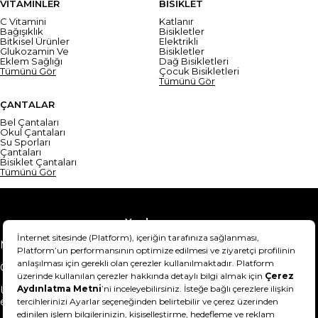
VİTAMİNLER
BİSİKLET
C Vitamini
Katlanır
Bağışıklık
Bisikletler
Bitkisel Ürünler
Elektrikli
Glukozamin Ve
Bisikletler
Eklem Sağlığı
Dağ Bisikletleri
Tümünü Gör
Çocuk Bisikletleri
Tümünü Gör
ÇANTALAR
Bel Çantaları
Okul Çantaları
Su Sporları
Çantaları
Bisiklet Çantaları
Tümünü Gör
Yardım
Mesafeli Satış Sözleşmesi
Teslimat Bilgisi
Gizlilik Sözleşmesi
Şartlar & Koşullar
Ürünümü nasıl iade
Hakkımızda
edebilirim?