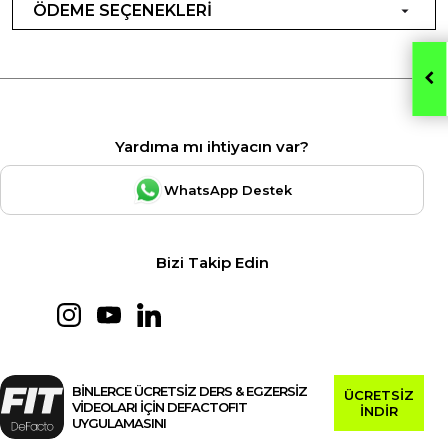
ÖDEME SEÇENEKLERİ
Yardıma mı ihtiyacın var?
WhatsApp Destek
Bizi Takip Edin
BİNLERCE ÜCRETSİZ DERS & EGZERSİZ
ÜCRETSİZ
VİDEOLARI İÇİN DEFACTOFIT
İNDİR
UYGULAMASINI