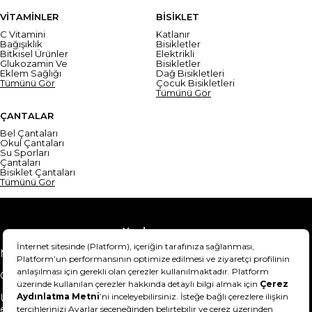
VİTAMİNLER
BİSİKLET
C Vitamini
Katlanır
Bağışıklık
Bisikletler
Bitkisel Ürünler
Elektrikli
Glukozamin Ve
Bisikletler
Eklem Sağlığı
Dağ Bisikletleri
Tümünü Gör
Çocuk Bisikletleri
Tümünü Gör
ÇANTALAR
Bel Çantaları
Okul Çantaları
Su Sporları
Çantaları
Bisiklet Çantaları
Tümünü Gör
Yardım
Mesafeli Satış Sözleşmesi
Teslimat Bilgisi
Gizlilik Sözleşmesi
Şartlar & Koşullar
Ürünümü nasıl iade
Hakkımızda
edebilirim?