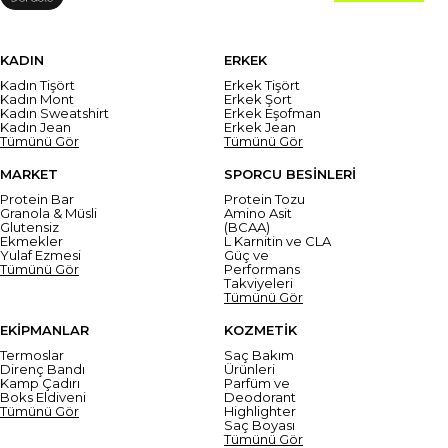
KADIN
ERKEK
Kadın Tişört
Erkek Tişört
Kadın Mont
Erkek Şort
Kadın Sweatshirt
Erkek Eşofman
Kadın Jean
Erkek Jean
Tümünü Gör
Tümünü Gör
MARKET
SPORCU BESİNLERİ
Protein Bar
Protein Tozu
Granola & Müsli
Amino Asit
Glutensiz
(BCAA)
Ekmekler
L Karnitin ve CLA
Yulaf Ezmesi
Güç ve
Tümünü Gör
Performans
Takviyeleri
Tümünü Gör
EKİPMANLAR
KOZMETİK
Termoslar
Saç Bakım
Direnç Bandı
Ürünleri
Kamp Çadırı
Parfüm ve
Boks Eldiveni
Deodorant
Tümünü Gör
Highlighter
Saç Boyası
Tümünü Gör