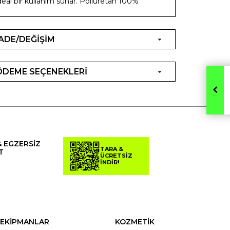
deal bir kullanım sunar. Poliüretan 100%
İADE/DEĞİŞİM
ÖDEME SEÇENEKLERİ
& EGZERSİZ
TARA &
T
ÜCRETSİZ
İNDİR!
EKİPMANLAR
KOZMETİK