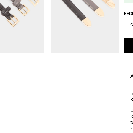
BED
K
K
t
s