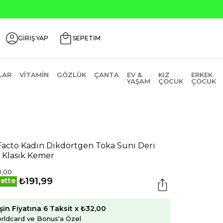
GİRİŞ YAP
SEPETİM
LAR
VITAMIN
GÖZLÜK
ÇANTA
EV &
KIZ
ERKEK
YAŞAM
ÇOCUK
ÇOCUK
acto Kadın Dikdörtgen Toka Suni Deri
ü Klasik Kemer
0,00
₺191,99
ette
şin Fiyatına 6 Taksit x ₺32,00
rldcard ve Bonus'a Özel