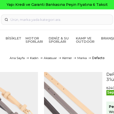
Garanti Bankasına Peşin Fiyatına 6 Taksit
BISIKLET
MOTOR
DENIZ & SU
KAMP VE
BRANŞ
SPORLARI
SPORLARI
OUTDOOR
Ana Sayfa
Kadın
Aksesuar
Kemer
Marka
Defacto
DeF
3'l
₺24
Sep
Pe
Wo