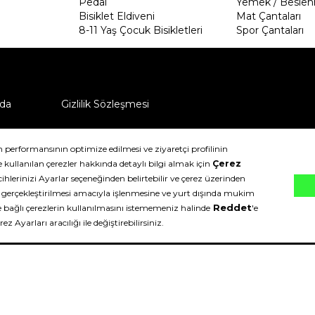
Pedal
Yemek / Beslen
Bisiklet Eldiveni
Mat Çantaları
8-11 Yaş Çocuk Bisikletleri
Spor Çantaları
da
Gizlilik Sözleşmesi
ü nasıl iade edebilirim?
klıdır.