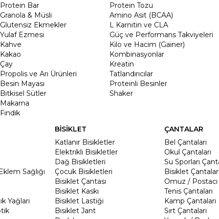
Protein Bar
Protein Tozu
Granola & Müsli
Amino Asit (BCAA)
Glutensiz Ekmekler
L Karnitin ve CLA
Yulaf Ezmesi
Güç ve Performans Takviyeleri
Kahve
Kilo ve Hacim (Gainer)
Kakao
Kombinasyonlar
Çay
Kreatin
Propolis ve Arı Ürünleri
Tatlandırıcılar
Besin Mayası
Proteinli Besinler
Bitkisel Sütler
Shaker
Makarna
Fındık
BİSİKLET
ÇANTALAR
Katlanır Bisikletler
Bel Çantaları
Elektrikli Bisikletler
Okul Çantaları
Dağ Bisikletleri
Su Sporları Çanta
Eklem Sağlığı
Çocuk Bisikletleri
Bisiklet Çantalar
Bisiklet Çantası
Omuz / Postacı 
Bisiklet Kaskı
Tenis Çantaları
k Yağları
Bisiklet Lastiği
Kamp Çantaları
tik
Bisiklet Jant
Sırt Çantaları