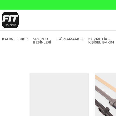
Yapı Kredi ve 
KADIN
ERKEK
SPORCU
SÜPERMARKET
KOZMETIK -
BESINLERI
KIŞISEL BAKIM