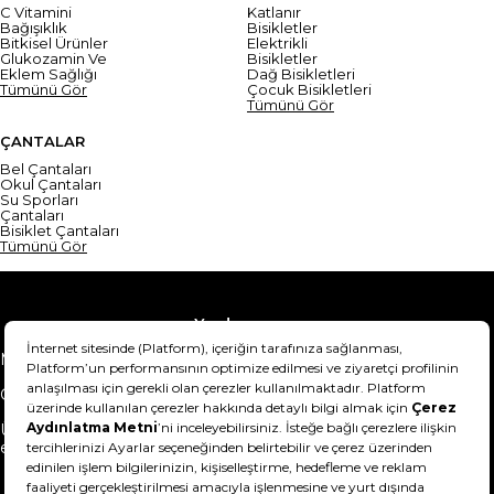
C Vitamini
Katlanır
Bağışıklık
Bisikletler
Bitkisel Ürünler
Elektrikli
Glukozamin Ve
Bisikletler
Eklem Sağlığı
Dağ Bisikletleri
Tümünü Gör
Çocuk Bisikletleri
Tümünü Gör
ÇANTALAR
Bel Çantaları
Okul Çantaları
Su Sporları
Çantaları
Bisiklet Çantaları
Tümünü Gör
Yardım
Mesafeli Satış Sözleşmesi
Teslimat Bilgisi
Gizlilik Sözleşmesi
Şartlar & Koşullar
Ürünümü nasıl iade
Hakkımızda
edebilirim?