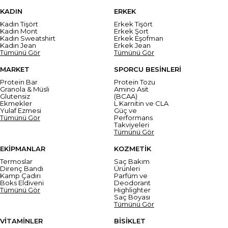
KADIN
ERKEK
Kadın Tişört
Erkek Tişört
Kadın Mont
Erkek Şort
Kadın Sweatshirt
Erkek Eşofman
Kadın Jean
Erkek Jean
Tümünü Gör
Tümünü Gör
MARKET
SPORCU BESİNLERİ
Protein Bar
Protein Tozu
Granola & Müsli
Amino Asit
Glutensiz
(BCAA)
Ekmekler
L Karnitin ve CLA
Yulaf Ezmesi
Güç ve
Tümünü Gör
Performans
Takviyeleri
Tümünü Gör
EKİPMANLAR
KOZMETİK
Termoslar
Saç Bakım
Direnç Bandı
Ürünleri
Kamp Çadırı
Parfüm ve
Boks Eldiveni
Deodorant
Tümünü Gör
Highlighter
Saç Boyası
Tümünü Gör
VİTAMİNLER
BİSİKLET