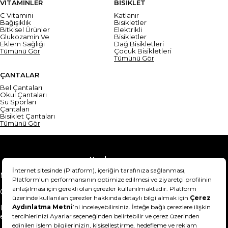
VİTAMİNLER
BİSİKLET
C Vitamini
Katlanır
Bağışıklık
Bisikletler
Bitkisel Ürünler
Elektrikli
Glukozamin Ve
Bisikletler
Eklem Sağlığı
Dağ Bisikletleri
Tümünü Gör
Çocuk Bisikletleri
Tümünü Gör
ÇANTALAR
Bel Çantaları
Okul Çantaları
Su Sporları
Çantaları
Bisiklet Çantaları
Tümünü Gör
Yardım
Mesafeli Satış Sözleşmesi
Teslimat Bilgisi
Gizlilik Sözleşmesi
Şartlar & Koşullar
Ürünümü nasıl iade
Hakkımızda
edebilirim?