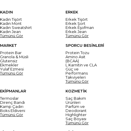
KADIN
ERKEK
Kadın Tişört
Erkek Tişört
Kadın Mont
Erkek Şort
Kadın Sweatshirt
Erkek Eşofman
Kadın Jean
Erkek Jean
Tümünü Gör
Tümünü Gör
MARKET
SPORCU BESİNLERİ
Protein Bar
Protein Tozu
Granola & Müsli
Amino Asit
Glutensiz
(BCAA)
Ekmekler
L Karnitin ve CLA
Yulaf Ezmesi
Güç ve
Tümünü Gör
Performans
Takviyeleri
Tümünü Gör
EKİPMANLAR
KOZMETİK
Termoslar
Saç Bakım
Direnç Bandı
Ürünleri
Kamp Çadırı
Parfüm ve
Boks Eldiveni
Deodorant
Tümünü Gör
Highlighter
Saç Boyası
Tümünü Gör