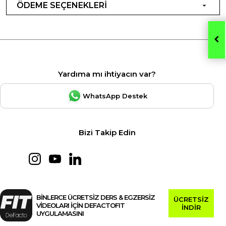
ÖDEME SEÇENEKLERİ
Yardıma mı ihtiyacın var?
WhatsApp Destek
Bizi Takip Edin
BİNLERCE ÜCRETSİZ DERS & EGZERSİZ
ÜCRETSİZ
VİDEOLARI İÇİN DEFACTOFIT
İNDİR
UYGULAMASINI