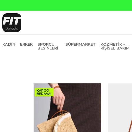
6 Taksit
KADIN
ERKEK
SPORCU
SÜPERMARKET
KOZMETIK -
BESINLERI
KIŞISEL BAKIM
KARGO
BEDAVA!