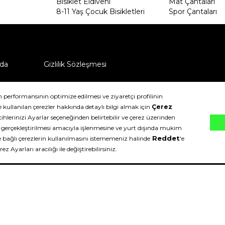
Bisiklet Eldiveni
Mat Çantaları
8-11 Yaş Çocuk Bisikletleri
Spor Çantaları
da
Gizlilik Sözleşmesi
ü nasıl iade edebilirim?
klıdır.