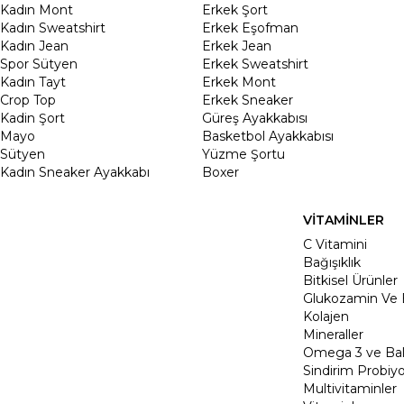
Kadın Mont
Erkek Şort
Kadın Sweatshirt
Erkek Eşofman
Kadın Jean
Erkek Jean
Spor Sütyen
Erkek Sweatshirt
Kadın Tayt
Erkek Mont
Crop Top
Erkek Sneaker
Kadin Şort
Güreş Ayakkabısı
Mayo
Basketbol Ayakkabısı
Sütyen
Yüzme Şortu
Kadın Sneaker Ayakkabı
Boxer
VİTAMİNLER
C Vitamini
Bağışıklık
Bitkisel Ürünler
Glukozamin Ve 
Kolajen
Mineraller
Omega 3 ve Balı
Sindirim Probiyo
Multivitaminler