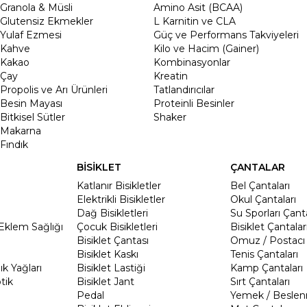
Granola & Müsli
Amino Asit (BCAA)
Glutensiz Ekmekler
L Karnitin ve CLA
Yulaf Ezmesi
Güç ve Performans Takviyeleri
Kahve
Kilo ve Hacim (Gainer)
Kakao
Kombinasyonlar
Çay
Kreatin
Propolis ve Arı Ürünleri
Tatlandırıcılar
Besin Mayası
Proteinli Besinler
Bitkisel Sütler
Shaker
Makarna
Fındık
BİSİKLET
ÇANTALAR
Katlanır Bisikletler
Bel Çantaları
Elektrikli Bisikletler
Okul Çantaları
Dağ Bisikletleri
Su Sporları Çanta
Eklem Sağlığı
Çocuk Bisikletleri
Bisiklet Çantalar
Bisiklet Çantası
Omuz / Postacı 
Bisiklet Kaskı
Tenis Çantaları
k Yağları
Bisiklet Lastiği
Kamp Çantaları
tik
Bisiklet Jant
Sırt Çantaları
Pedal
Yemek / Beslen