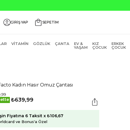
Seçili Ürünlerde ₺2000 Üzeri ₺200 İndirim Kodu
GİRİŞ YAP
SEPETİM
LAR
VITAMIN
GÖZLÜK
ÇANTA
EV &
KIZ
ERKEK
YAŞAM
ÇOCUK
ÇOCUK
acto Kadın Hasır Omuz Çantası
,99
₺639,99
ette
şin Fiyatına 6 Taksit x ₺106,67
rldcard ve Bonus'a Özel