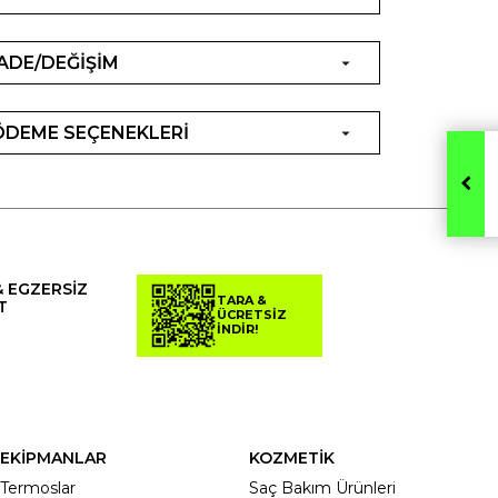
İADE/DEĞİŞİM
ÖDEME SEÇENEKLERİ
& EGZERSİZ
TARA &
T
ÜCRETSİZ
İNDİR!
EKİPMANLAR
KOZMETİK
Termoslar
Saç Bakım Ürünleri