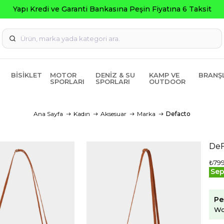
BISIKLET
MOTOR
DENIZ & SU
KAMP VE
BRANŞ
SPORLARI
SPORLARI
OUTDOOR
Ana Sayfa
Kadın
Aksesuar
Marka
Defacto
DeF
₺799
Sep
Pe
Wo