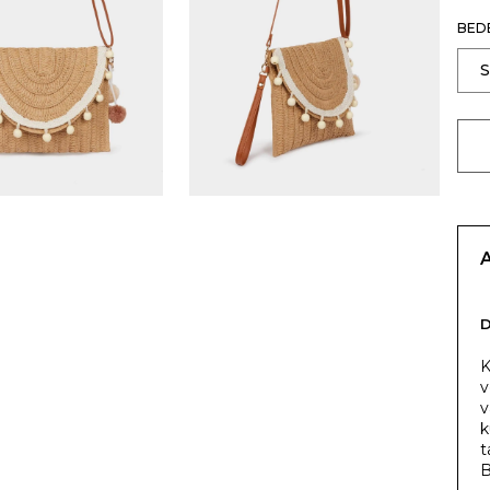
BED
K
v
v
k
t
B