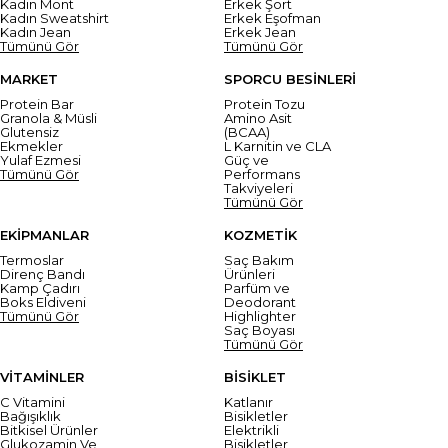
Kadın Mont
Erkek Şort
Kadın Sweatshirt
Erkek Eşofman
Kadın Jean
Erkek Jean
Tümünü Gör
Tümünü Gör
MARKET
SPORCU BESİNLERİ
Protein Bar
Protein Tozu
Granola & Müsli
Amino Asit
Glutensiz
(BCAA)
Ekmekler
L Karnitin ve CLA
Yulaf Ezmesi
Güç ve
Tümünü Gör
Performans
Takviyeleri
Tümünü Gör
EKİPMANLAR
KOZMETİK
Termoslar
Saç Bakım
Direnç Bandı
Ürünleri
Kamp Çadırı
Parfüm ve
Boks Eldiveni
Deodorant
Tümünü Gör
Highlighter
Saç Boyası
Tümünü Gör
VİTAMİNLER
BİSİKLET
C Vitamini
Katlanır
Bağışıklık
Bisikletler
Bitkisel Ürünler
Elektrikli
Glukozamin Ve
Bisikletler