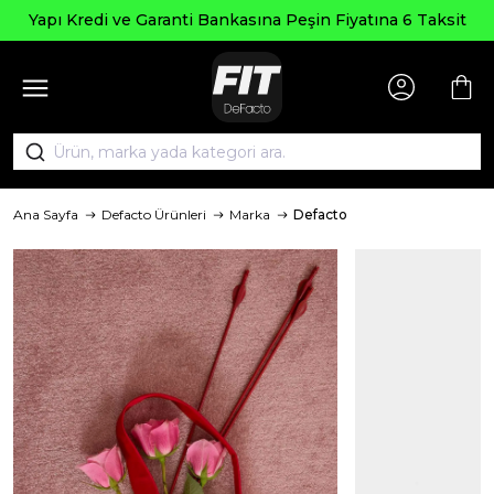
Yapı Kredi ve Garanti Bankasına Peşin Fiyatına 6 Taksit
Ana Sayfa
Defacto Ürünleri
Marka
Defacto