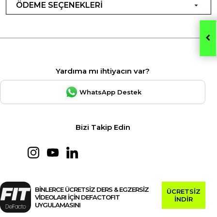
ÖDEME SEÇENEKLERİ
Yardıma mı ihtiyacın var?
WhatsApp Destek
Bizi Takip Edin
BİNLERCE ÜCRETSİZ DERS & EGZERSİZ
ÜCRETSİZ
VİDEOLARI İÇİN DEFACTOFIT
İNDİR
UYGULAMASINI