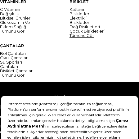
VİTAMİNLER
BİSİKLET
C Vitamini
Katlanır
Bağışıklık
Bisikletler
Bitkisel Ürünler
Elektrikli
Glukozamin Ve
Bisikletler
Eklem Sağlığı
Dağ Bisikletleri
Tümünü Gör
Çocuk Bisikletleri
Tümünü Gör
ÇANTALAR
Bel Çantaları
Okul Çantaları
Su Sporları
Çantaları
Bisiklet Çantaları
Tümünü Gör
Yardım
Mesafeli Satış Sözleşmesi
Teslimat Bilgisi
Gizlilik Sözleşmesi
Şartlar & Koşullar
Ürünümü nasıl iade
Hakkımızda
edebilirim?