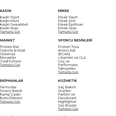
KADIN
ERKEK
Kadın Tişört
Erkek Tişört
Kadın Mont
Erkek Şort
Kadın Sweatshirt
Erkek Eşofman
Kadın Jean
Erkek Jean
Tümünü Gör
Tümünü Gör
MARKET
SPORCU BESİNLERİ
Protein Bar
Protein Tozu
Granola & Müsli
Amino Asit
Glutensiz
(BCAA)
Ekmekler
L Karnitin ve CLA
Yulaf Ezmesi
Güç ve
Tümünü Gör
Performans
Takviyeleri
Tümünü Gör
EKİPMANLAR
KOZMETİK
Termoslar
Saç Bakım
Direnç Bandı
Ürünleri
Kamp Çadırı
Parfüm ve
Boks Eldiveni
Deodorant
Tümünü Gör
Highlighter
Saç Boyası
Tümünü Gör