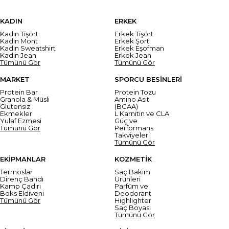
KADIN
ERKEK
Kadın Tişört
Erkek Tişört
Kadın Mont
Erkek Şort
Kadın Sweatshirt
Erkek Eşofman
Kadın Jean
Erkek Jean
Tümünü Gör
Tümünü Gör
MARKET
SPORCU BESİNLERİ
Protein Bar
Protein Tozu
Granola & Müsli
Amino Asit
Glutensiz
(BCAA)
Ekmekler
L Karnitin ve CLA
Yulaf Ezmesi
Güç ve
Tümünü Gör
Performans
Takviyeleri
Tümünü Gör
EKİPMANLAR
KOZMETİK
Termoslar
Saç Bakım
Direnç Bandı
Ürünleri
Kamp Çadırı
Parfüm ve
Boks Eldiveni
Deodorant
Tümünü Gör
Highlighter
Saç Boyası
Tümünü Gör