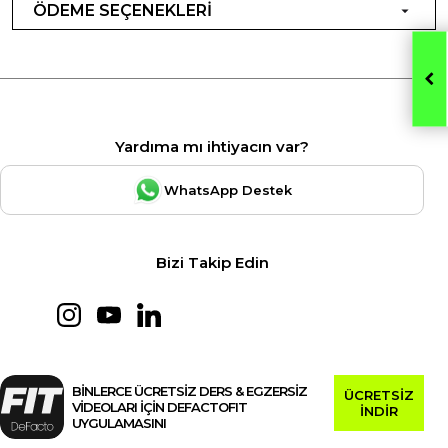
ÖDEME SEÇENEKLERİ
Yardıma mı ihtiyacın var?
WhatsApp Destek
Bizi Takip Edin
BİNLERCE ÜCRETSİZ DERS & EGZERSİZ
ÜCRETSİZ
VİDEOLARI İÇİN DEFACTOFIT
İNDİR
UYGULAMASINI