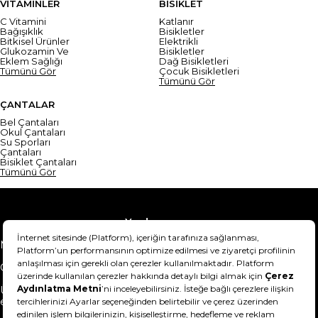
VİTAMİNLER
BİSİKLET
C Vitamini
Katlanır
Bağışıklık
Bisikletler
Bitkisel Ürünler
Elektrikli
Glukozamin Ve
Bisikletler
Eklem Sağlığı
Dağ Bisikletleri
Tümünü Gör
Çocuk Bisikletleri
Tümünü Gör
ÇANTALAR
Bel Çantaları
Okul Çantaları
Su Sporları
Çantaları
Bisiklet Çantaları
Tümünü Gör
Yardım
Mesafeli Satış Sözleşmesi
Teslimat Bilgisi
Gizlilik Sözleşmesi
Şartlar & Koşullar
Ürünümü nasıl iade
Hakkımızda
edebilirim?