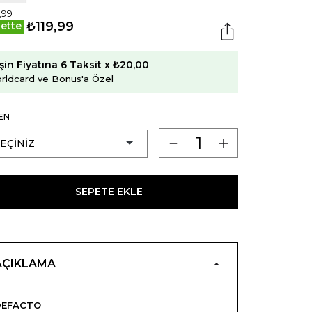
,99
₺119,99
ette
şin Fiyatına 6 Taksit x ₺20,00
rldcard ve Bonus'a Özel
EN
SEPETE EKLE
AÇIKLAMA
DEFACTO