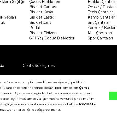
Eklem Sağlığı
Çocuk Bisikletleri
Bisiklet Çantalar
Bisiklet Çantası
Omuz / Postacı 
Bisiklet Kaskı
Tenis Çantaları
k Yağları
Bisiklet Lastiği
Kamp Çantaları
tik
Bisiklet Jant
Sırt Çantaları
Pedal
Yemek / Beslen
Bisiklet Eldiveni
Mat Çantaları
8-11 Yaş Çocuk Bisikletleri
Spor Çantaları
da
Gizlilik Sözleşmesi
ü nasıl iade edebilirim?
klıdır.