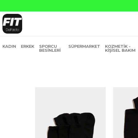
Yapı Kredi ve Garanti Ba
KADIN
ERKEK
SPORCU
SÜPERMARKET
KOZMETIK -
BESINLERI
KIŞISEL BAKIM