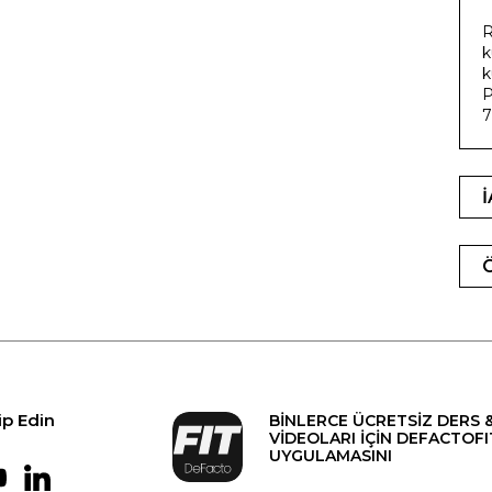
R
k
k
P
7
ip Edin
BİNLERCE ÜCRETSİZ DERS 
VİDEOLARI İÇİN DEFACTOFI
UYGULAMASINI