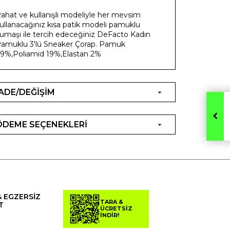
ahat ve kullanışlı modeliyle her mevsim
ullanacağınız kısa patik modeli pamuklu
umaşı ile tercih edeceğiniz DeFacto Kadın
amuklu 3'lü Sneaker Çorap. Pamuk
9%,Poliamid 19%,Elastan 2%
İADE/DEĞİŞİM
ÖDEME SEÇENEKLERİ
& EGZERSİZ
TARA &
T
ÜCRETSİZ
İNDİR!