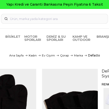
nkasına Peşin Fiyatına 6 Taksit
BISIKLET
MOTOR
DENIZ & SU
KAMP VE
BRANŞ
SPORLARI
SPORLARI
OUTDOOR
Ana Sayfa
Kadın
Ev Giyim
Çorap
Marka
Defacto
DeF
Siy
REN