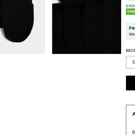
₺149
Sep
Pe
Wo
BED