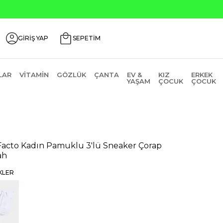
GİRİŞ YAP
SEPETİM
LAR
VITAMIN
GÖZLÜK
ÇANTA
EV &
KIZ
ERKEK
YAŞAM
ÇOCUK
ÇOCUK
acto Kadın Pamuklu 3'lü Sneaker Çorap
ah
KLER