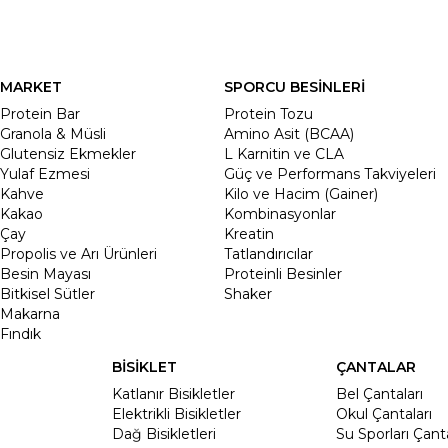
MARKET
SPORCU BESİNLERİ
Protein Bar
Protein Tozu
Granola & Müsli
Amino Asit (BCAA)
Glutensiz Ekmekler
L Karnitin ve CLA
Yulaf Ezmesi
Güç ve Performans Takviyeleri
Kahve
Kilo ve Hacim (Gainer)
Kakao
Kombinasyonlar
Çay
Kreatin
Propolis ve Arı Ürünleri
Tatlandırıcılar
Besin Mayası
Proteinli Besinler
Bitkisel Sütler
Shaker
Makarna
Fındık
BİSİKLET
ÇANTALAR
Katlanır Bisikletler
Bel Çantaları
Elektrikli Bisikletler
Okul Çantaları
Dağ Bisikletleri
Su Sporları Çanta