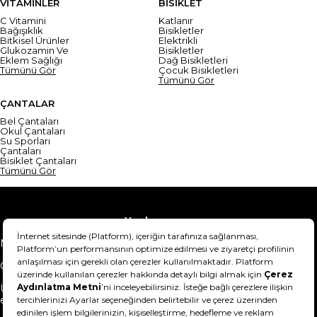
VİTAMİNLER
BİSİKLET
C Vitamini
Katlanır
Bağışıklık
Bisikletler
Bitkisel Ürünler
Elektrikli
Glukozamin Ve
Bisikletler
Eklem Sağlığı
Dağ Bisikletleri
Tümünü Gör
Çocuk Bisikletleri
Tümünü Gör
ÇANTALAR
Bel Çantaları
Okul Çantaları
Su Sporları
Çantaları
Bisiklet Çantaları
Tümünü Gör
Yardım
Mesafeli Satış Sözleşmesi
Teslimat Bilgisi
Gizlilik Sözleşmesi
Şartlar & Koşullar
Ürünümü nasıl iade
Hakkımızda
edebilirim?