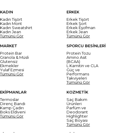
KADIN
ERKEK
Kadın Tişört
Erkek Tişört
Kadın Mont
Erkek Şort
Kadın Sweatshirt
Erkek Eşofman
Kadın Jean
Erkek Jean
Tümünü Gör
Tümünü Gör
MARKET
SPORCU BESİNLERİ
Protein Bar
Protein Tozu
Granola & Müsli
Amino Asit
Glutensiz
(BCAA)
Ekmekler
L Karnitin ve CLA
Yulaf Ezmesi
Güç ve
Tümünü Gör
Performans
Takviyeleri
Tümünü Gör
EKİPMANLAR
KOZMETİK
Termoslar
Saç Bakım
Direnç Bandı
Ürünleri
Kamp Çadırı
Parfüm ve
Boks Eldiveni
Deodorant
Tümünü Gör
Highlighter
Saç Boyası
Tümünü Gör