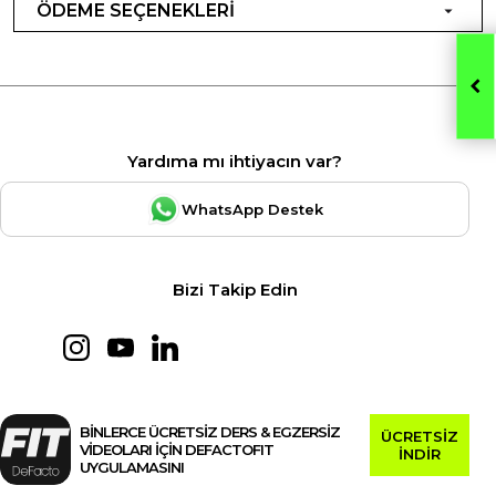
ÖDEME SEÇENEKLERİ
Yardıma mı ihtiyacın var?
WhatsApp Destek
Bizi Takip Edin
BİNLERCE ÜCRETSİZ DERS & EGZERSİZ
ÜCRETSİZ
VİDEOLARI İÇİN DEFACTOFIT
İNDİR
UYGULAMASINI