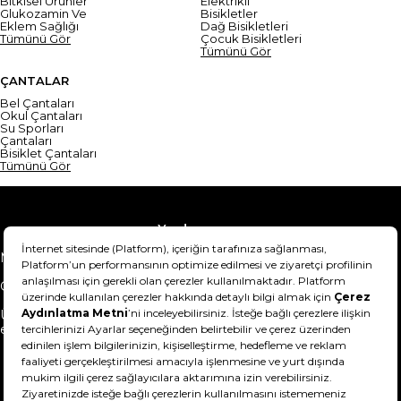
Bitkisel Ürünler
Elektrikli
Glukozamin Ve
Bisikletler
Eklem Sağlığı
Dağ Bisikletleri
Tümünü Gör
Çocuk Bisikletleri
Tümünü Gör
ÇANTALAR
Bel Çantaları
Okul Çantaları
Su Sporları
Çantaları
Bisiklet Çantaları
Tümünü Gör
Yardım
Mesafeli Satış Sözleşmesi
Teslimat Bilgisi
Gizlilik Sözleşmesi
Şartlar & Koşullar
Ürünümü nasıl iade
Hakkımızda
edebilirim?