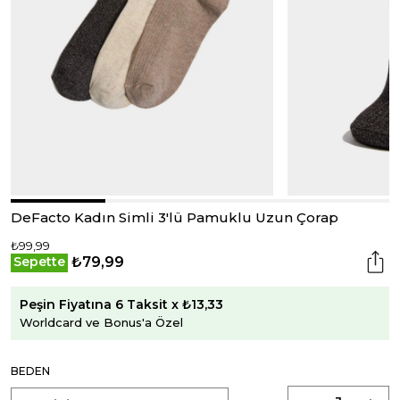
DeFacto Kadın Simli 3'lü Pamuklu Uzun Çorap
₺99,99
₺79,99
Sepette
Peşin Fiyatına 6 Taksit x ₺13,33
Worldcard ve Bonus'a Özel
BEDEN