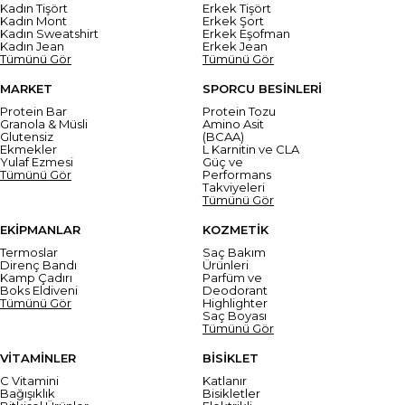
Kadın Tişört
Erkek Tişört
Kadın Mont
Erkek Şort
Kadın Sweatshirt
Erkek Eşofman
Kadın Jean
Erkek Jean
Tümünü Gör
Tümünü Gör
MARKET
SPORCU BESİNLERİ
Protein Bar
Protein Tozu
Granola & Müsli
Amino Asit
Glutensiz
(BCAA)
Ekmekler
L Karnitin ve CLA
Yulaf Ezmesi
Güç ve
Tümünü Gör
Performans
Takviyeleri
Tümünü Gör
EKİPMANLAR
KOZMETİK
Termoslar
Saç Bakım
Direnç Bandı
Ürünleri
Kamp Çadırı
Parfüm ve
Boks Eldiveni
Deodorant
Tümünü Gör
Highlighter
Saç Boyası
Tümünü Gör
VİTAMİNLER
BİSİKLET
C Vitamini
Katlanır
Bağışıklık
Bisikletler