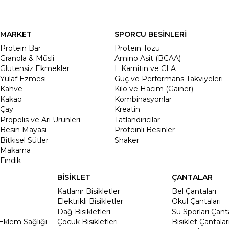
MARKET
SPORCU BESİNLERİ
Protein Bar
Protein Tozu
Granola & Müsli
Amino Asit (BCAA)
Glutensiz Ekmekler
L Karnitin ve CLA
Yulaf Ezmesi
Güç ve Performans Takviyeleri
Kahve
Kilo ve Hacim (Gainer)
Kakao
Kombinasyonlar
Çay
Kreatin
Propolis ve Arı Ürünleri
Tatlandırıcılar
Besin Mayası
Proteinli Besinler
Bitkisel Sütler
Shaker
Makarna
Fındık
BİSİKLET
ÇANTALAR
Katlanır Bisikletler
Bel Çantaları
Elektrikli Bisikletler
Okul Çantaları
Dağ Bisikletleri
Su Sporları Çanta
Eklem Sağlığı
Çocuk Bisikletleri
Bisiklet Çantalar