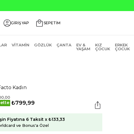
GİRİŞ YAP
SEPETİM
LAR
VITAMIN
GÖZLÜK
ÇANTA
EV &
KIZ
ERKEK
YAŞAM
ÇOCUK
ÇOCUK
acto Kadın
00,00
₺799,99
ette
şin Fiyatına 6 Taksit x ₺133,33
rldcard ve Bonus'a Özel