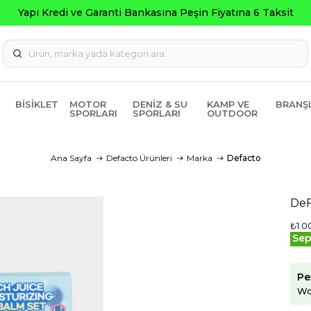
ksit
BISIKLET
MOTOR
DENIZ & SU
KAMP VE
BRANŞ
SPORLARI
SPORLARI
OUTDOOR
Ana Sayfa
Defacto Ürünleri
Marka
Defacto
DeF
₺1.0
Sep
Pe
Wo