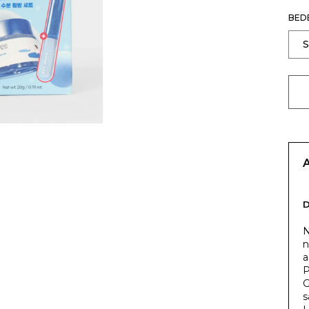
BED
N
n
a
P
G
s