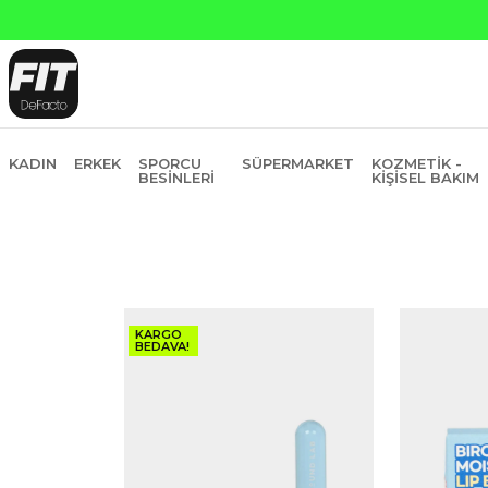
Yapı Kredi ve Garanti Bankasına Peşin Fiyatına 6 Ta
KADIN
ERKEK
SPORCU
SÜPERMARKET
KOZMETIK -
BESINLERI
KIŞISEL BAKIM
KARGO
BEDAVA!