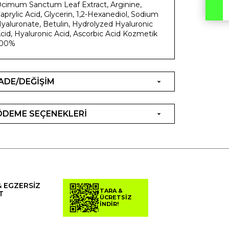
cimum Sanctum Leaf Extract, Arginine,
aprylic Acid, Glycerin, 1,2-Hexanediol, Sodium
yaluronate, Betulin, Hydrolyzed Hyaluronic
cid, Hyaluronic Acid, Ascorbic Acid Kozmetik
100%
İADE/DEĞİŞİM
ÖDEME SEÇENEKLERİ
& EGZERSİZ
TARA &
T
ÜCRETSİZ
İNDİR!