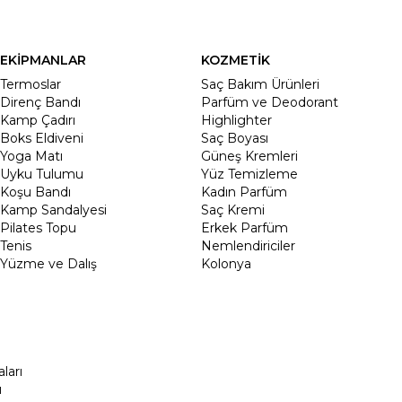
EKİPMANLAR
KOZMETİK
Termoslar
Saç Bakım Ürünleri
Direnç Bandı
Parfüm ve Deodorant
Kamp Çadırı
Highlighter
Boks Eldiveni
Saç Boyası
Yoga Matı
Güneş Kremleri
Uyku Tulumu
Yüz Temizleme
Koşu Bandı
Kadın Parfüm
Kamp Sandalyesi
Saç Kremi
Pilates Topu
Erkek Parfüm
Tenis
Nemlendiriciler
Yüzme ve Dalış
Kolonya
ları
ı