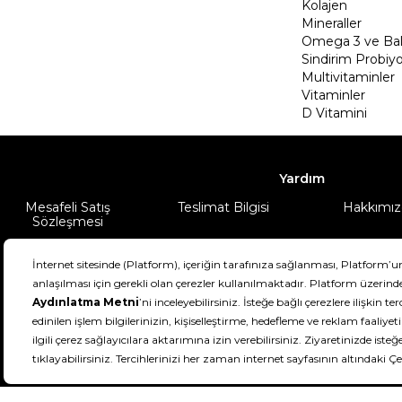
Kolajen
Mineraller
Omega 3 ve Balı
Sindirim Probiyo
Multivitaminler
Vitaminler
D Vitamini
Yardım
Mesafeli Satış
Teslimat Bilgisi
Hakkımız
Sözleşmesi
Şartlar & Koşullar
Ürünüm
DeFactoFIT ©️ 2022-2026. Tüm hakları sa
21
SEÇİNİZ