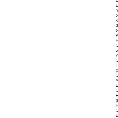
L
B
h
o
k
d
t
K
P
C
S
W
C
T
(
O
A
E
C
F
(
P
C
B