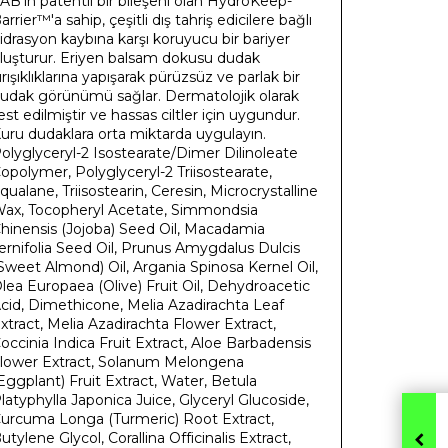
AB'ın patentli bir bileşeni olan HydroKeep-
arrier™'a sahip, çeşitli dış tahriş edicilere bağlı
idrasyon kaybına karşı koruyucu bir bariyer
luşturur. Eriyen balsam dokusu dudak
ırışıklıklarına yapışarak pürüzsüz ve parlak bir
udak görünümü sağlar. Dermatolojik olarak
est edilmiştir ve hassas ciltler için uygundur.
uru dudaklara orta miktarda uygulayın.
olyglyceryl-2 Isostearate/Dimer Dilinoleate
opolymer, Polyglyceryl-2 Triisostearate,
qualane, Triisostearin, Ceresin, Microcrystalline
ax, Tocopheryl Acetate, Simmondsia
hinensis (Jojoba) Seed Oil, Macadamia
ernifolia Seed Oil, Prunus Amygdalus Dulcis
Sweet Almond) Oil, Argania Spinosa Kernel Oil,
lea Europaea (Olive) Fruit Oil, Dehydroacetic
cid, Dimethicone, Melia Azadirachta Leaf
xtract, Melia Azadirachta Flower Extract,
occinia Indica Fruit Extract, Aloe Barbadensis
lower Extract, Solanum Melongena
Eggplant) Fruit Extract, Water, Betula
latyphylla Japonica Juice, Glyceryl Glucoside,
urcuma Longa (Turmeric) Root Extract,
utylene Glycol, Corallina Officinalis Extract,