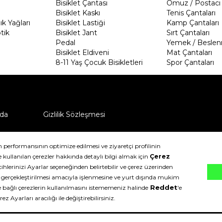
Bisiklet Çantası
Omuz / Postacı 
Bisiklet Kaskı
Tenis Çantaları
k Yağları
Bisiklet Lastiği
Kamp Çantaları
tik
Bisiklet Jant
Sırt Çantaları
Pedal
Yemek / Beslen
Bisiklet Eldiveni
Mat Çantaları
8-11 Yaş Çocuk Bisikletleri
Spor Çantaları
da
Gizlilik Sözleşmesi
ü nasıl iade edebilirim?
klıdır.