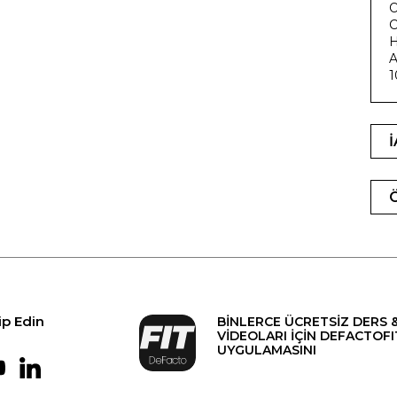
O
C
H
A
ip Edin
BİNLERCE ÜCRETSİZ DERS 
VİDEOLARI İÇİN DEFACTOFI
UYGULAMASINI