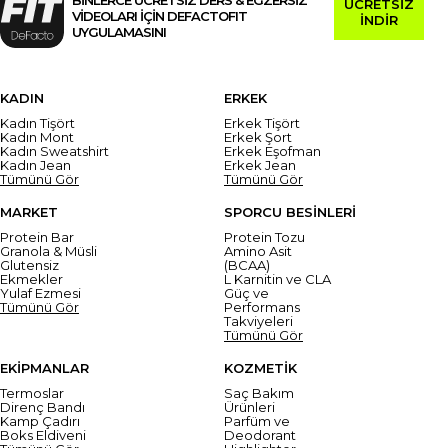
ÜCRETSİZ
VİDEOLARI İÇİN DEFACTOFIT
İNDİR
UYGULAMASINI
KADIN
ERKEK
Kadın Tişört
Erkek Tişört
Kadın Mont
Erkek Şort
Kadın Sweatshirt
Erkek Eşofman
Kadın Jean
Erkek Jean
Tümünü Gör
Tümünü Gör
MARKET
SPORCU BESİNLERİ
Protein Bar
Protein Tozu
Granola & Müsli
Amino Asit
Glutensiz
(BCAA)
Ekmekler
L Karnitin ve CLA
Yulaf Ezmesi
Güç ve
Tümünü Gör
Performans
Takviyeleri
Tümünü Gör
EKİPMANLAR
KOZMETİK
Termoslar
Saç Bakım
Direnç Bandı
Ürünleri
Kamp Çadırı
Parfüm ve
Boks Eldiveni
Deodorant