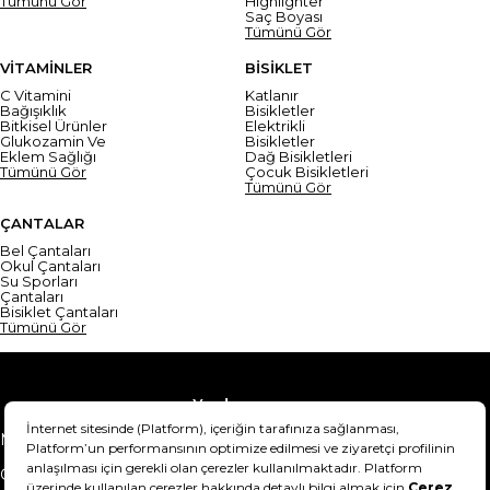
Tümünü Gör
Highlighter
Saç Boyası
Tümünü Gör
VİTAMİNLER
BİSİKLET
C Vitamini
Katlanır
Bağışıklık
Bisikletler
Bitkisel Ürünler
Elektrikli
Glukozamin Ve
Bisikletler
Eklem Sağlığı
Dağ Bisikletleri
Tümünü Gör
Çocuk Bisikletleri
Tümünü Gör
ÇANTALAR
Bel Çantaları
Okul Çantaları
Su Sporları
Çantaları
Bisiklet Çantaları
Tümünü Gör
Yardım
Mesafeli Satış Sözleşmesi
Teslimat Bilgisi
Gizlilik Sözleşmesi
Şartlar & Koşullar