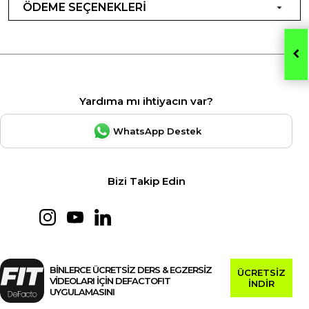
ÖDEME SEÇENEKLERİ
Yardıma mı ihtiyacın var?
WhatsApp Destek
Bizi Takip Edin
BİNLERCE ÜCRETSİZ DERS & EGZERSİZ
ÜCRETSİZ
VİDEOLARI İÇİN DEFACTOFIT
İNDİR
UYGULAMASINI