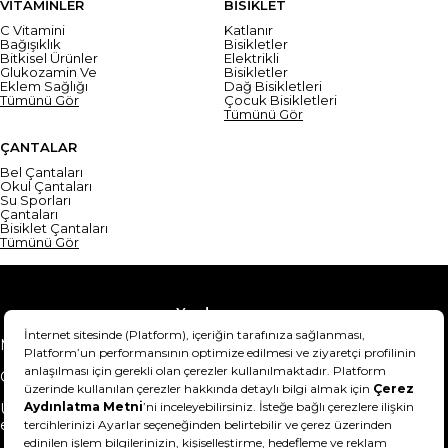
VİTAMİNLER
BİSİKLET
C Vitamini
Katlanır
Bağışıklık
Bisikletler
Bitkisel Ürünler
Elektrikli
Glukozamin Ve
Bisikletler
Eklem Sağlığı
Dağ Bisikletleri
Tümünü Gör
Çocuk Bisikletleri
Tümünü Gör
ÇANTALAR
Bel Çantaları
Okul Çantaları
Su Sporları
Çantaları
Bisiklet Çantaları
Tümünü Gör
Yardım
Mesafeli Satış Sözleşmesi
Teslimat Bilgisi
Gizlilik Sözleşmesi
Şartlar & Koşullar
Ürünümü nasıl iade
Hakkımızda
edebilirim?