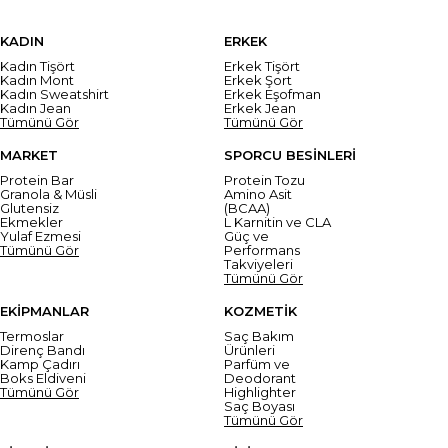
KADIN
ERKEK
Kadın Tişört
Erkek Tişört
Kadın Mont
Erkek Şort
Kadın Sweatshirt
Erkek Eşofman
Kadın Jean
Erkek Jean
Tümünü Gör
Tümünü Gör
MARKET
SPORCU BESİNLERİ
Protein Bar
Protein Tozu
Granola & Müsli
Amino Asit
Glutensiz
(BCAA)
Ekmekler
L Karnitin ve CLA
Yulaf Ezmesi
Güç ve
Tümünü Gör
Performans
Takviyeleri
Tümünü Gör
EKİPMANLAR
KOZMETİK
Termoslar
Saç Bakım
Direnç Bandı
Ürünleri
Kamp Çadırı
Parfüm ve
Boks Eldiveni
Deodorant
Tümünü Gör
Highlighter
Saç Boyası
Tümünü Gör