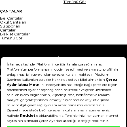
Tümünü Gör
ÇANTALAR
Bel Çantaları
Okul Çantaları
Su Sporları
Çantaları
Bisiklet Çantaları
Tümünü Gör
Yardım
Mesafeli Satış Sözleşmesi
Teslimat Bilgisi
Gizlilik Sözleşmesi
Şartlar & Koşullar
Ürünümü nasıl iade
Hakkımızda
edebilirim?
DeFactoFIT ©️ 2022-2026. Tüm hakları saklıdır.