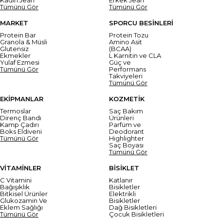
Kadın Jean
Erkek Jean
Tümünü Gör
Tümünü Gör
MARKET
SPORCU BESİNLERİ
Protein Bar
Protein Tozu
Granola & Müsli
Amino Asit
Glutensiz
(BCAA)
Ekmekler
L Karnitin ve CLA
Yulaf Ezmesi
Güç ve
Tümünü Gör
Performans
Takviyeleri
Tümünü Gör
EKİPMANLAR
KOZMETİK
Termoslar
Saç Bakım
Direnç Bandı
Ürünleri
Kamp Çadırı
Parfüm ve
Boks Eldiveni
Deodorant
Tümünü Gör
Highlighter
Saç Boyası
Tümünü Gör
VİTAMİNLER
BİSİKLET
C Vitamini
Katlanır
Bağışıklık
Bisikletler
Bitkisel Ürünler
Elektrikli
Glukozamin Ve
Bisikletler
Eklem Sağlığı
Dağ Bisikletleri
Tümünü Gör
Çocuk Bisikletleri