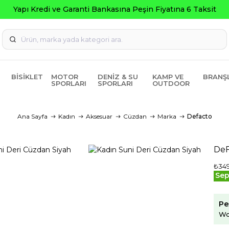
nkasına Peşin Fiyatına 6 Taksit
BISIKLET
MOTOR
DENIZ & SU
KAMP VE
BRANŞ
SPORLARI
SPORLARI
OUTDOOR
Ana Sayfa
Kadın
Aksesuar
Cüzdan
Marka
Defacto
DeF
₺349
Sep
Pe
Wo