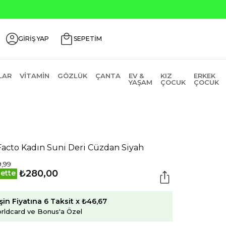
GİRİŞ YAP
SEPETİM
LAR
VITAMIN
GÖZLÜK
ÇANTA
EV &
KIZ
ERKEK
YAŞAM
ÇOCUK
ÇOCUK
acto Kadın Suni Deri Cüzdan Siyah
,99
₺280,00
ette
şin Fiyatına 6 Taksit x ₺46,67
rldcard ve Bonus'a Özel