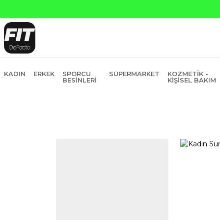
Yapı Kredi ve Garanti Ba
KADIN
ERKEK
SPORCU
SÜPERMARKET
KOZMETIK -
BESINLERI
KIŞISEL BAKIM