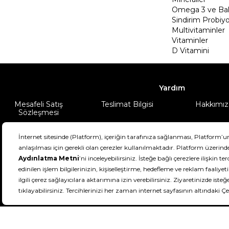
Omega 3 ve Balı
Sindirim Probiyo
Multivitaminler
Vitaminler
D Vitamini
Yardım
Mesafeli Satış
Teslimat Bilgisi
Hakkımız
Sözleşmesi
Şartlar & Koşullar
Ürünüm
DeFactoFIT ©️ 2022-2026. Tüm hakları sa
21
SEÇİNİZ