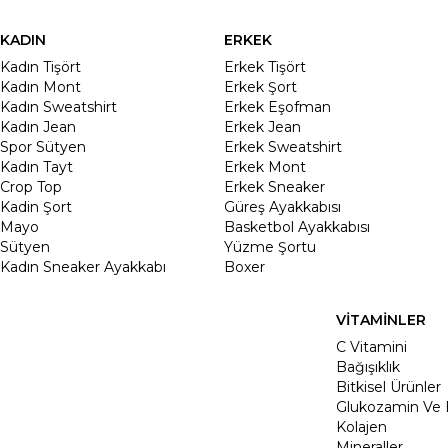
KADIN
ERKEK
Kadın Tişört
Erkek Tişört
Kadın Mont
Erkek Şort
Kadın Sweatshirt
Erkek Eşofman
Kadın Jean
Erkek Jean
Spor Sütyen
Erkek Sweatshirt
Kadın Tayt
Erkek Mont
Crop Top
Erkek Sneaker
Kadin Şort
Güreş Ayakkabısı
Mayo
Basketbol Ayakkabısı
Sütyen
Yüzme Şortu
Kadın Sneaker Ayakkabı
Boxer
VİTAMİNLER
C Vitamini
Bağışıklık
Bitkisel Ürünler
Glukozamin Ve 
Kolajen
Mineraller