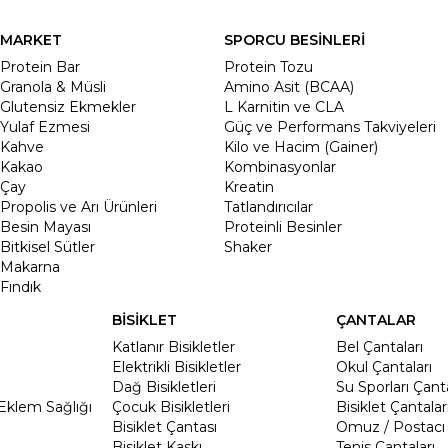
MARKET
SPORCU BESİNLERİ
Protein Bar
Protein Tozu
Granola & Müsli
Amino Asit (BCAA)
Glutensiz Ekmekler
L Karnitin ve CLA
Yulaf Ezmesi
Güç ve Performans Takviyeleri
Kahve
Kilo ve Hacim (Gainer)
Kakao
Kombinasyonlar
Çay
Kreatin
Propolis ve Arı Ürünleri
Tatlandırıcılar
Besin Mayası
Proteinli Besinler
Bitkisel Sütler
Shaker
Makarna
Fındık
BİSİKLET
ÇANTALAR
Katlanır Bisikletler
Bel Çantaları
Elektrikli Bisikletler
Okul Çantaları
Dağ Bisikletleri
Su Sporları Çanta
Eklem Sağlığı
Çocuk Bisikletleri
Bisiklet Çantalar
Bisiklet Çantası
Omuz / Postacı 
Bisiklet Kaskı
Tenis Çantaları