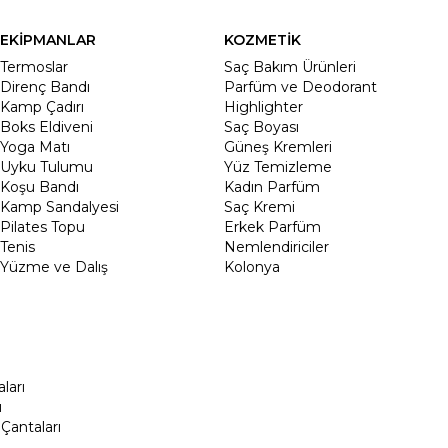
EKİPMANLAR
KOZMETİK
Termoslar
Saç Bakım Ürünleri
Direnç Bandı
Parfüm ve Deodorant
Kamp Çadırı
Highlighter
Boks Eldiveni
Saç Boyası
Yoga Matı
Güneş Kremleri
Uyku Tulumu
Yüz Temizleme
Koşu Bandı
Kadın Parfüm
Kamp Sandalyesi
Saç Kremi
Pilates Topu
Erkek Parfüm
Tenis
Nemlendiriciler
Yüzme ve Dalış
Kolonya
ları
ı
Çantaları