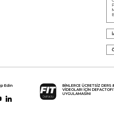
G
P
M
B
ip Edin
BİNLERCE ÜCRETSİZ DERS 
VİDEOLARI İÇİN DEFACTOFI
UYGULAMASINI