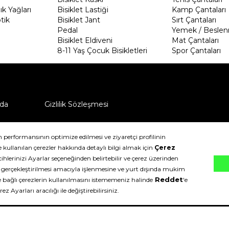
k Yağları
Bisiklet Lastiği
Kamp Çantaları
tik
Bisiklet Jant
Sırt Çantaları
Pedal
Yemek / Beslen
Bisiklet Eldiveni
Mat Çantaları
8-11 Yaş Çocuk Bisikletleri
Spor Çantaları
da
Gizlilik Sözleşmesi
ü nasıl iade edebilirim?
klıdır.