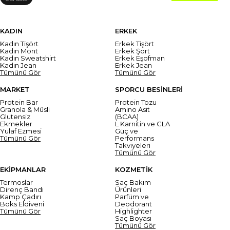
KADIN
ERKEK
Kadın Tişört
Erkek Tişört
Kadın Mont
Erkek Şort
Kadın Sweatshirt
Erkek Eşofman
Kadın Jean
Erkek Jean
Tümünü Gör
Tümünü Gör
MARKET
SPORCU BESİNLERİ
Protein Bar
Protein Tozu
Granola & Müsli
Amino Asit
Glutensiz
(BCAA)
Ekmekler
L Karnitin ve CLA
Yulaf Ezmesi
Güç ve
Tümünü Gör
Performans
Takviyeleri
Tümünü Gör
EKİPMANLAR
KOZMETİK
Termoslar
Saç Bakım
Direnç Bandı
Ürünleri
Kamp Çadırı
Parfüm ve
Boks Eldiveni
Deodorant
Tümünü Gör
Highlighter
Saç Boyası
Tümünü Gör