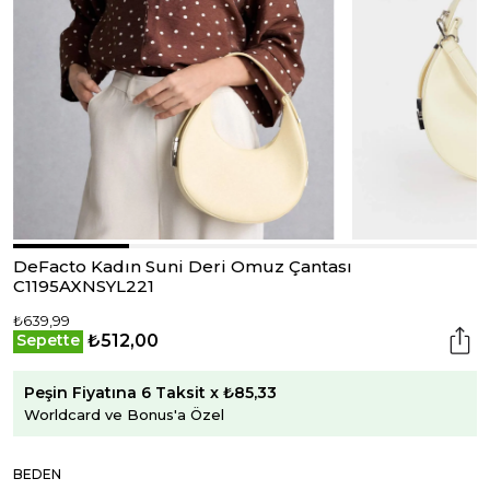
DeFacto Kadın Suni Deri Omuz Çantası
C1195AXNSYL221
₺639,99
₺512,00
Sepette
Peşin Fiyatına 6 Taksit x ₺85,33
Worldcard ve Bonus'a Özel
BEDEN