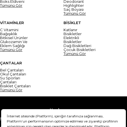
Boks Eldiveni
Deodorant
Tümünü Gör
Highlighter
Saç Boyası
Tümünü Gör
VİTAMİNLER
BİSİKLET
C Vitamini
Katlanır
Bağışıklık
Bisikletler
Bitkisel Ürünler
Elektrikli
Glukozamin Ve
Bisikletler
Eklem Sağlığı
Dağ Bisikletleri
Tümünü Gör
Çocuk Bisikletleri
Tümünü Gör
ÇANTALAR
Bel Çantaları
Okul Çantaları
Su Sporları
Çantaları
Bisiklet Çantaları
Tümünü Gör
Yardım
Mesafeli Satış Sözleşmesi
Teslimat Bilgisi