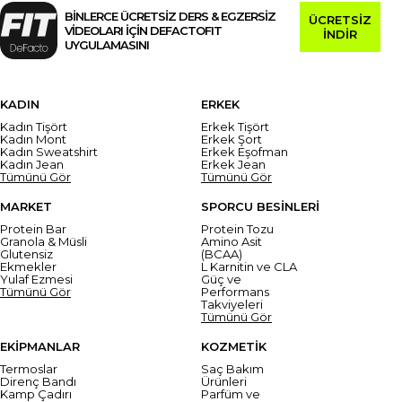
BİNLERCE ÜCRETSİZ DERS & EGZERSİZ
ÜCRETSİZ
VİDEOLARI İÇİN DEFACTOFIT
İNDİR
UYGULAMASINI
KADIN
ERKEK
Kadın Tişört
Erkek Tişört
Kadın Mont
Erkek Şort
Kadın Sweatshirt
Erkek Eşofman
Kadın Jean
Erkek Jean
Tümünü Gör
Tümünü Gör
MARKET
SPORCU BESİNLERİ
Protein Bar
Protein Tozu
Granola & Müsli
Amino Asit
Glutensiz
(BCAA)
Ekmekler
L Karnitin ve CLA
Yulaf Ezmesi
Güç ve
Tümünü Gör
Performans
Takviyeleri
Tümünü Gör
EKİPMANLAR
KOZMETİK
Termoslar
Saç Bakım
Direnç Bandı
Ürünleri
Kamp Çadırı
Parfüm ve