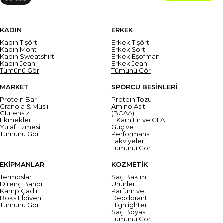
KADIN
ERKEK
Kadın Tişört
Erkek Tişört
Kadın Mont
Erkek Şort
Kadın Sweatshirt
Erkek Eşofman
Kadın Jean
Erkek Jean
Tümünü Gör
Tümünü Gör
MARKET
SPORCU BESİNLERİ
Protein Bar
Protein Tozu
Granola & Müsli
Amino Asit
Glutensiz
(BCAA)
Ekmekler
L Karnitin ve CLA
Yulaf Ezmesi
Güç ve
Tümünü Gör
Performans
Takviyeleri
Tümünü Gör
EKİPMANLAR
KOZMETİK
Termoslar
Saç Bakım
Direnç Bandı
Ürünleri
Kamp Çadırı
Parfüm ve
Boks Eldiveni
Deodorant
Tümünü Gör
Highlighter
Saç Boyası
Tümünü Gör