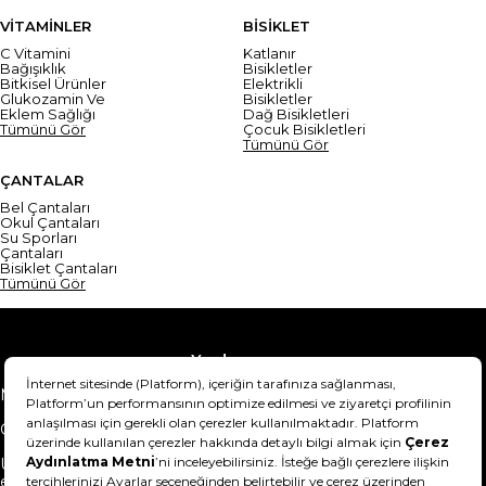
VİTAMİNLER
BİSİKLET
C Vitamini
Katlanır
Bağışıklık
Bisikletler
Bitkisel Ürünler
Elektrikli
Glukozamin Ve
Bisikletler
Eklem Sağlığı
Dağ Bisikletleri
Tümünü Gör
Çocuk Bisikletleri
Tümünü Gör
ÇANTALAR
Bel Çantaları
Okul Çantaları
Su Sporları
Çantaları
Bisiklet Çantaları
Tümünü Gör
Yardım
Mesafeli Satış Sözleşmesi
Teslimat Bilgisi
Gizlilik Sözleşmesi
Şartlar & Koşullar
Ürünümü nasıl iade
Hakkımızda
edebilirim?